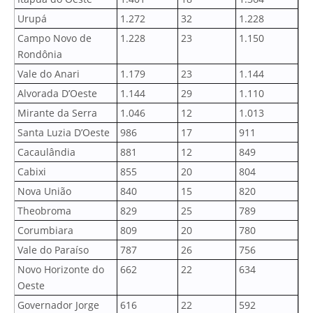
Urupá
1.272
32
1.228
Campo Novo de
1.228
23
1.150
Rondônia
Vale do Anari
1.179
23
1.144
Alvorada D’Oeste
1.144
29
1.110
Mirante da Serra
1.046
12
1.013
Santa Luzia D’Oeste
986
17
911
Cacaulândia
881
12
849
Cabixi
855
20
804
Nova União
840
15
820
Theobroma
829
25
789
Corumbiara
809
20
780
Vale do Paraíso
787
26
756
Novo Horizonte do
662
22
634
Oeste
Governador Jorge
616
22
592