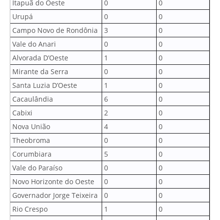
Itapuã do Oeste
0
0
Urupá
0
0
Campo Novo de Rondônia
3
0
Vale do Anari
0
0
Alvorada D’Oeste
1
0
Mirante da Serra
0
0
Santa Luzia D’Oeste
1
0
Cacaulândia
6
0
Cabixi
2
0
Nova União
4
0
Theobroma
0
0
Corumbiara
5
0
Vale do Paraíso
0
0
Novo Horizonte do Oeste
0
0
Governador Jorge Teixeira
0
0
Rio Crespo
1
0