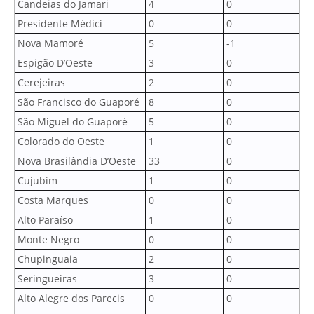
Candeias do Jamari
4
0
Presidente Médici
0
0
Nova Mamoré
5
-1
Espigão D’Oeste
3
0
Cerejeiras
2
0
São Francisco do Guaporé
8
0
São Miguel do Guaporé
5
0
Colorado do Oeste
1
0
Nova Brasilândia D’Oeste
33
0
Cujubim
1
0
Costa Marques
0
0
Alto Paraíso
1
0
Monte Negro
0
0
Chupinguaia
2
0
Seringueiras
3
0
Alto Alegre dos Parecis
0
0