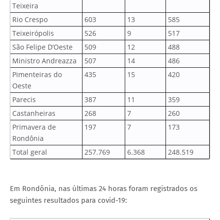
Teixeira
Rio Crespo
603
13
585
Teixeirópolis
526
9
517
São Felipe D’Oeste
509
12
488
Ministro Andreazza
507
14
486
Pimenteiras do
435
15
420
Oeste
Parecis
387
11
359
Castanheiras
268
7
260
Primavera de
197
7
173
Rondônia
Total geral
257.769
6.368
248.519
Em Rondônia, nas últimas 24 horas foram registrados os
seguintes resultados para covid-19: