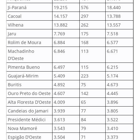
Ji-Paraná
19.215
576
18.440
Cacoal
14.157
297
13.788
Vilhena
13.882
262
13.557
Jaru
7.769
175
7.518
Rolim de Moura
6.884
168
6.577
Machadinho
6.846
113
6.671
D’Oeste
Pimenta Bueno
6.497
115
6.215
Guajará-Mirim
5.409
223
5.174
Buritis
4.892
75
4.673
Ouro Preto do Oeste
4.607
142
4.445
Alta Floresta D’Oeste
4.009
65
3.896
Candeias do Jamari
3.939
77
3.805
Presidente Médici
3.613
84
3.522
Nova Mamoré
3.543
79
3.410
Espigão D’Oeste
3.504
71
3.373