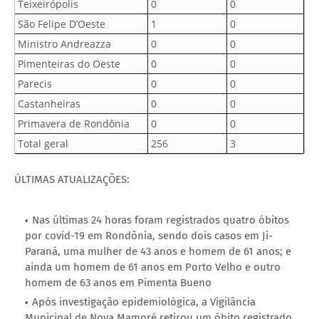
Teixeirópolis
0
0
São Felipe D’Oeste
1
0
Ministro Andreazza
0
0
Pimenteiras do Oeste
0
0
Parecis
0
0
Castanheiras
0
0
Primavera de Rondônia
0
0
Total geral
256
3
ÚLTIMAS ATUALIZAÇÕES:
Nas últimas 24 horas foram registrados quatro óbitos
por covid-19 em Rondônia, sendo dois casos em Ji-
Paraná, uma mulher de 43 anos e homem de 61 anos; e
ainda um homem de 61 anos em Porto Velho e outro
homem de 63 anos em Pimenta Bueno
Após investigação epidemiológica, a Vigilância
Municipal de Nova Mamoré retirou um óbito registrado