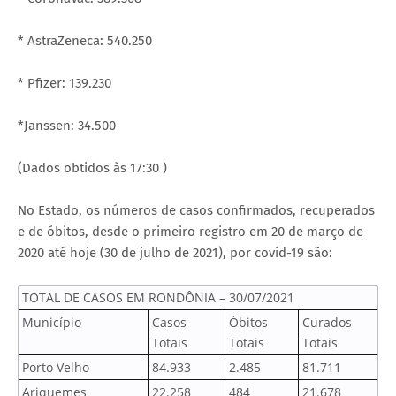
* AstraZeneca: 540.250
* Pfizer: 139.230
*Janssen: 34.500
(Dados obtidos às 17:30 )
No Estado, os números de casos confirmados, recuperados
e de óbitos, desde o primeiro registro em 20 de março de
2020 até hoje (30 de julho de 2021), por covid-19 são:
TOTAL DE CASOS EM RONDÔNIA – 30/07/2021
Município
Casos
Óbitos
Curados
Totais
Totais
Totais
Porto Velho
84.933
2.485
81.711
Ariquemes
22.258
484
21.678