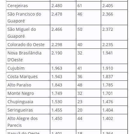
Cerejeiras
2.480
61
2.405
São Francisco do
2.478
46
2.366
Guaporé
São Miguel do
2.466
50
2.372
Guaporé
Colorado do Oeste
2.298
40
2.235
Nova Brasilândia
2.190
32
1.941
D’Oeste
Cujubim
1.963
41
1.910
Costa Marques
1.943
36
1.837
Alto Paraíso
1.843
48
1.785
Monte Negro
1.749
32
1.701
Chupinguaia
1.530
23
1.476
Seringueiras
1.455
20
1.404
Alto Alegre dos
1.450
44
1.402
Parecis
Itapuã do Oeste
1.401
18
1.364