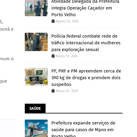
Atividade Delegada da Prefeitura
integra Operação Caçador em
Porto Velho
C,
Agosto 03, 2026
Abunã e
Polícia Federal combate rede de
tráfico internacional de mulheres
para exploração sexual
Março 10, 2026
comum o
PF, PRF e PM apreendem cerca de
390 kg de drogas e prendem dois
 que
suspeitos
Março 04, 2026
SAÚDE
Prefeitura expande serviços de
saúde para casos de Mpox em
Porto Velho