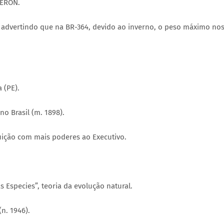
PERON.
a advertindo que na BR-364, devido ao inverno, o peso máximo no
a (PE).
o Brasil (m. 1898).
uição com mais poderes ao Executivo.
s Especies”, teoria da evolução natural.
(n. 1946).