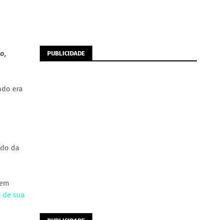
o,
PUBLICIDADE
ndo era
ado da
 em
 de sua