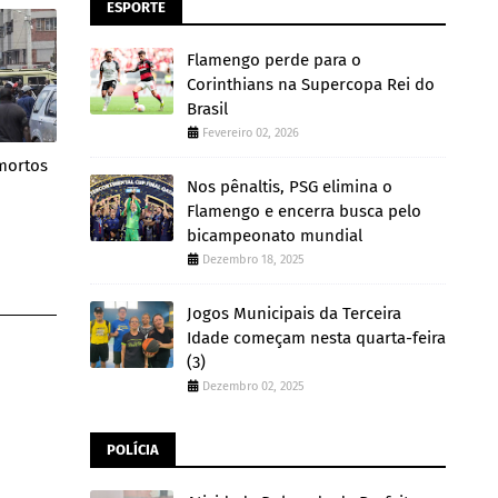
ESPORTE
Flamengo perde para o
Corinthians na Supercopa Rei do
Brasil
Fevereiro 02, 2026
mortos
Nos pênaltis, PSG elimina o
Flamengo e encerra busca pelo
bicampeonato mundial
Dezembro 18, 2025
Jogos Municipais da Terceira
Idade começam nesta quarta-feira
(3)
Dezembro 02, 2025
POLÍCIA