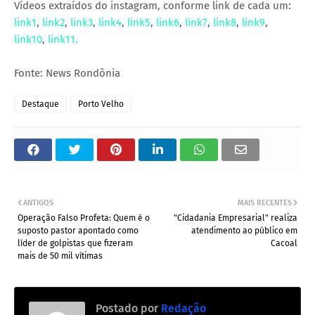
Vídeos extraídos do instagram, conforme link de cada um:
link1
,
link2
,
link3
,
link4
,
link5
,
link6
,
link7
,
link8
,
link9
,
link10
,
link11.
Fonte: News Rondônia
Destaque
Porto Velho
ANTIGOS
MAIS RECENTES
Operação Falso Profeta: Quem é o
"Cidadania Empresarial" realiza
suposto pastor apontado como
atendimento ao público em
líder de golpistas que fizeram
Cacoal
mais de 50 mil vítimas
Postado por
Redação