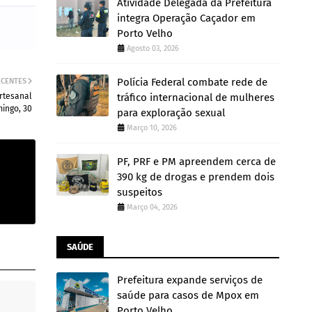
Atividade Delegada da Prefeitura
integra Operação Caçador em
Porto Velho
Agosto 03, 2026
Polícia Federal combate rede de
ECENTES
rtesanal
tráfico internacional de mulheres
ingo, 30
para exploração sexual
Março 10, 2026
PF, PRF e PM apreendem cerca de
390 kg de drogas e prendem dois
suspeitos
Março 04, 2026
SAÚDE
Prefeitura expande serviços de
saúde para casos de Mpox em
Porto Velho