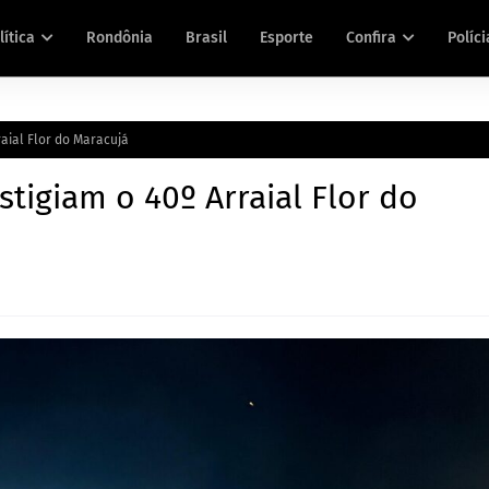
lítica
Rondônia
Brasil
Esporte
Confira
Políci
aial Flor do Maracujá
tigiam o 40º Arraial Flor do