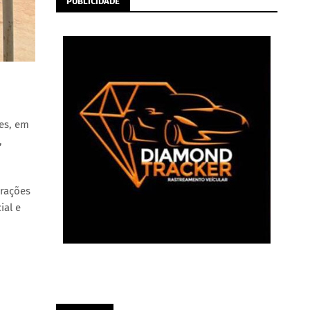
PUBLICIDADE
ues, em
,
orações
ial e