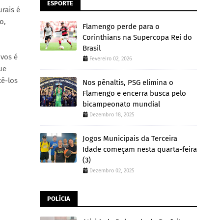
ESPORTE
rais é
o,
Flamengo perde para o
Corinthians na Supercopa Rei do
Brasil
ivos é
Fevereiro 02, 2026
ue
tê-los
Nos pênaltis, PSG elimina o
Flamengo e encerra busca pelo
bicampeonato mundial
Dezembro 18, 2025
Jogos Municipais da Terceira
Idade começam nesta quarta-feira
(3)
Dezembro 02, 2025
POLÍCIA