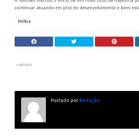
A reunião marcou o início de um novo ciclo na trajetória 
continuar atuando em prol do desenvolvimento e bem-esta
Política
ANTIGOS
Postado por
Redação