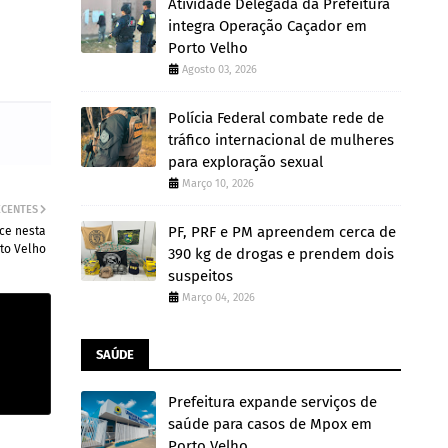
Atividade Delegada da Prefeitura
integra Operação Caçador em
Porto Velho
Agosto 03, 2026
Polícia Federal combate rede de
tráfico internacional de mulheres
para exploração sexual
Março 10, 2026
ECENTES
PF, PRF e PM apreendem cerca de
ce nesta
rto Velho
390 kg de drogas e prendem dois
suspeitos
Março 04, 2026
SAÚDE
Prefeitura expande serviços de
saúde para casos de Mpox em
Porto Velho