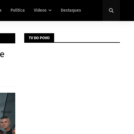
a
Política
Vídeos
Destaques
TV DO POVO
de