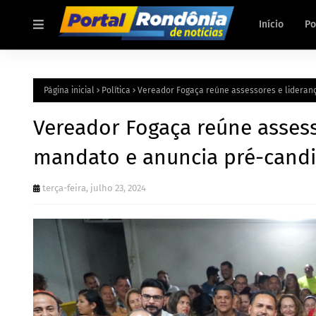
Início
Po
Página inicial
Política
Vereador Fogaça reúne assessores e lideran
Vereador Fogaça reúne assess
mandato e anuncia pré-candi
terça-feira, julho 23, 2024