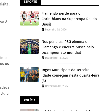
ESPORTE
igital
Flamengo perde para o
Corinthians na Supercopa Rei do
ivo é
Brasil
Fevereiro 02, 2026
Nos pênaltis, PSG elimina o
Flamengo e encerra busca pelo
bicampeonato mundial
ximo
Dezembro 18, 2025
mos os
Jogos Municipais da Terceira
Idade começam nesta quarta-feira
(3)
Dezembro 02, 2025
radecer
cluiu
POLÍCIA