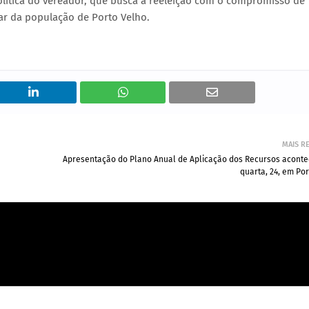
política do vereador, que busca a reeleição com o compromisso de
r da população de Porto Velho.
MAIS R
Apresentação do Plano Anual de Aplicação dos Recursos aconte
quarta, 24, em Po