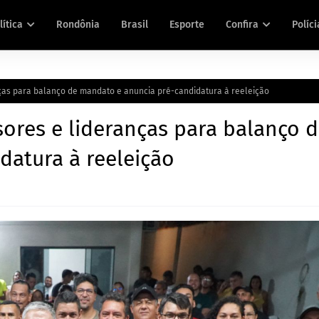
lítica
Rondônia
Brasil
Esporte
Confira
Políci
ças para balanço de mandato e anuncia pré-candidatura à reeleição
ores e lideranças para balanço 
datura à reeleição