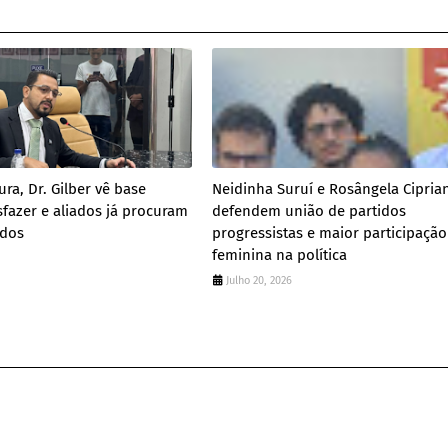
ra, Dr. Gilber vê base
Neidinha Suruí e Rosângela Cipria
sfazer e aliados já procuram
defendem união de partidos
ados
progressistas e maior participação
feminina na política
Julho 20, 2026