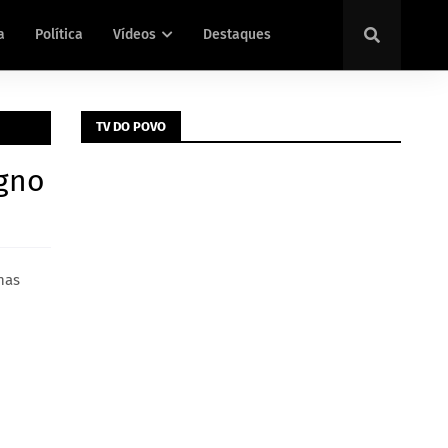
a
Política
Vídeos
Destaques
TV DO POVO
igno
nas