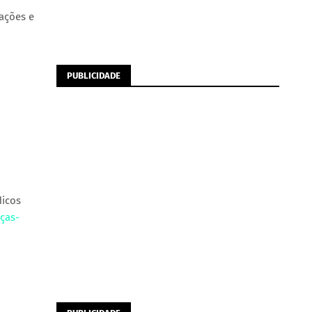
cações e
PUBLICIDADE
dicos
ças-