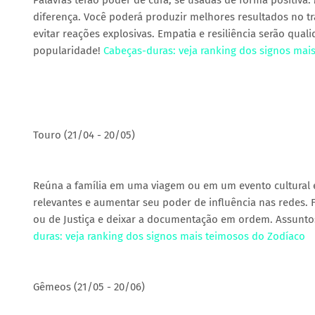
Palavras terão poder de cura, se usadas de forma positiva. 
diferença. Você poderá produzir melhores resultados no trab
evitar reações explosivas. Empatia e resiliência serão qua
popularidade!
Cabeças-duras: veja ranking dos signos mai
Touro (21/04 - 20/05)
Reúna a família em uma viagem ou em um evento cultural 
relevantes e aumentar seu poder de influência nas redes. 
ou de Justiça e deixar a documentação em ordem. Assuntos 
duras: veja ranking dos signos mais teimosos do Zodíaco
Gêmeos (21/05 - 20/06)