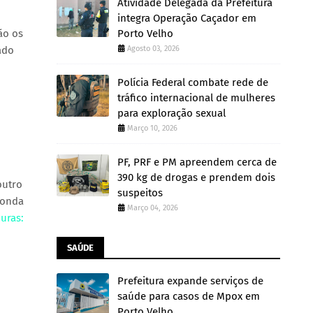
Atividade Delegada da Prefeitura
integra Operação Caçador em
ão os
Porto Velho
ado
Agosto 03, 2026
Polícia Federal combate rede de
tráfico internacional de mulheres
para exploração sexual
Março 10, 2026
PF, PRF e PM apreendem cerca de
390 kg de drogas e prendem dois
outro
suspeitos
 onda
Março 04, 2026
uras:
SAÚDE
Prefeitura expande serviços de
saúde para casos de Mpox em
Porto Velho