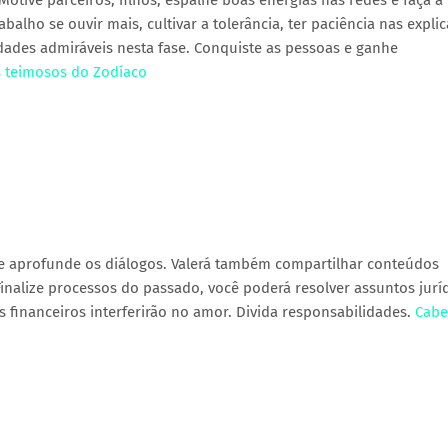
Motive parceiros, filhos, espalhe boas energias nas redes e faça a
alho se ouvir mais, cultivar a tolerância, ter paciência nas expli
lidades admiráveis nesta fase. Conquiste as pessoas e ganhe
s teimosos do Zodíaco
e aprofunde os diálogos. Valerá também compartilhar conteúdos
Finalize processos do passado, você poderá resolver assuntos jurí
financeiros interferirão no amor. Divida responsabilidades.
Cabe