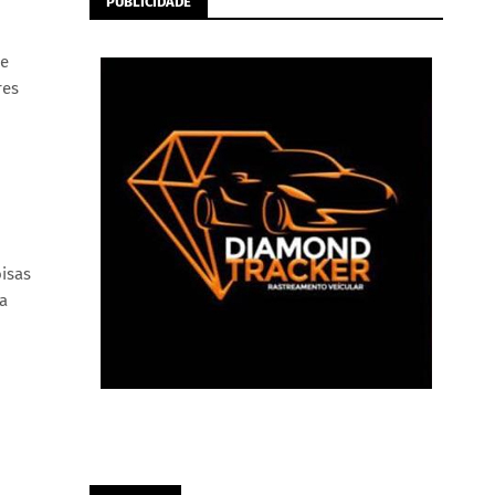
PUBLICIDADE
de
res
oisas
a