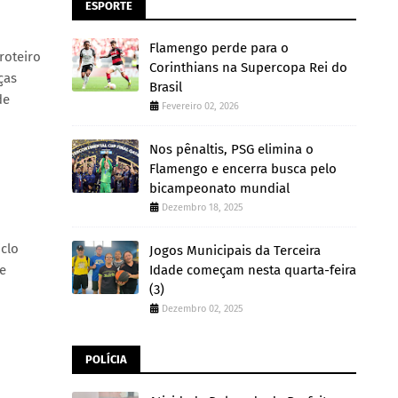
ESPORTE
Flamengo perde para o
roteiro
Corinthians na Supercopa Rei do
ças
Brasil
de
Fevereiro 02, 2026
Nos pênaltis, PSG elimina o
Flamengo e encerra busca pelo
bicampeonato mundial
Dezembro 18, 2025
iclo
Jogos Municipais da Terceira
de
Idade começam nesta quarta-feira
(3)
Dezembro 02, 2025
POLÍCIA