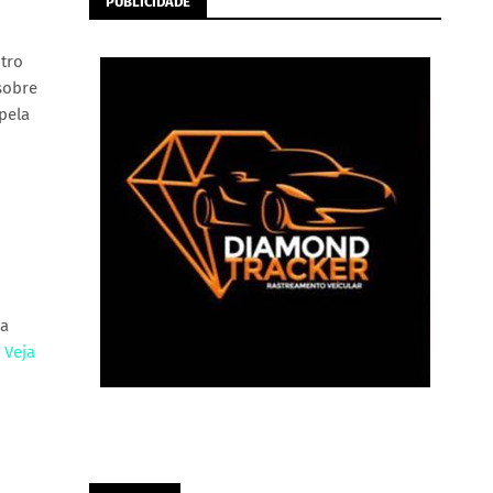
PUBLICIDADE
ntro
sobre
pela
ma
.
Veja