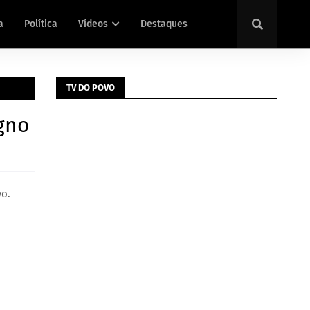
a
Política
Vídeos
Destaques
TV DO POVO
igno
vo.