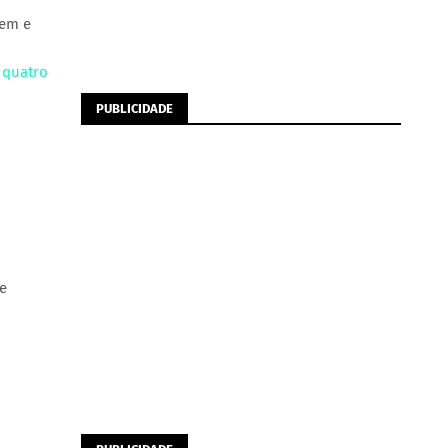
gem e
 quatro
PUBLICIDADE
e