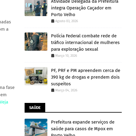
Atividade Delegada da Prefeitura
integra Operação Caçador em
Porto Velho
imadas
Agosto 03, 2026
com a
Polícia Federal combate rede de
tráfico internacional de mulheres
para exploração sexual
Março 10, 2026
PF, PRF e PM apreendem cerca de
390 kg de drogas e prendem dois
suspeitos
ma fase
Março 04, 2026
 em
Veja
SAÚDE
Prefeitura expande serviços de
saúde para casos de Mpox em
Porto Velho