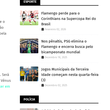
ESPORTE
Flamengo perde para o
Corinthians na Supercopa Rei do
e o
Brasil
ção
Fevereiro 02, 2026
pela
Nos pênaltis, PSG elimina o
Flamengo e encerra busca pelo
bicampeonato mundial
Dezembro 18, 2025
Jogos Municipais da Terceira
. Será
Idade começam nesta quarta-feira
(3)
. Vênus
Dezembro 02, 2025
ter em
POLÍCIA