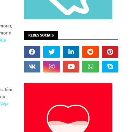
amorar,
amor e
REDES SOCIAIS
eja
ões têm
 no
.
Veja