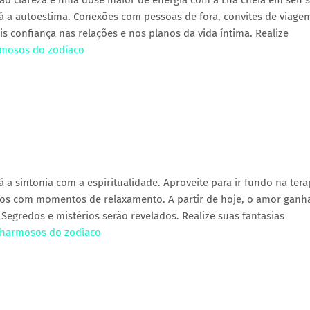
rão clareza e uma dose maior de energia com a Lua cheia em seu s
 a autoestima. Conexões com pessoas de fora, convites de viage
is confiança nas relações e nos planos da vida íntima. Realize
armosos do zodíaco
a sintonia com a espiritualidade. Aproveite para ir fundo na tera
os com momentos de relaxamento. A partir de hoje, o amor ganh
egredos e mistérios serão revelados. Realize suas fantasias
s charmosos do zodíaco