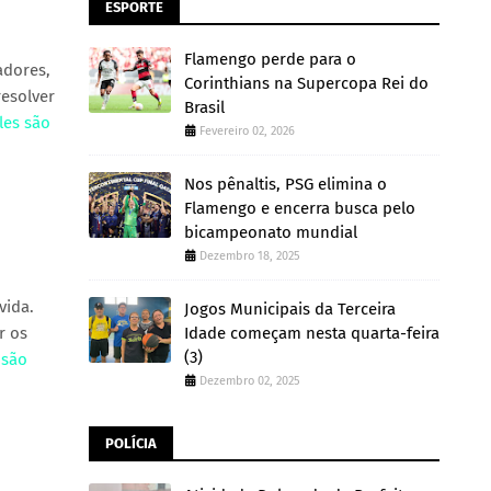
ESPORTE
Flamengo perde para o
adores,
Corinthians na Supercopa Rei do
resolver
Brasil
les são
Fevereiro 02, 2026
Nos pênaltis, PSG elimina o
Flamengo e encerra busca pelo
bicampeonato mundial
Dezembro 18, 2025
vida.
Jogos Municipais da Terceira
r os
Idade começam nesta quarta-feira
(3)
 são
Dezembro 02, 2025
POLÍCIA