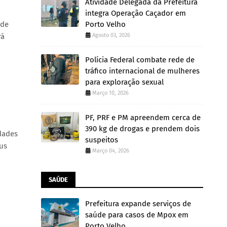
Atividade Delegada da Prefeitura
integra Operação Caçador em
 de
Porto Velho
rá
Agosto 03, 2026
Polícia Federal combate rede de
tráfico internacional de mulheres
para exploração sexual
Março 10, 2026
PF, PRF e PM apreendem cerca de
390 kg de drogas e prendem dois
idades
suspeitos
nus
Março 04, 2026
SAÚDE
Prefeitura expande serviços de
saúde para casos de Mpox em
Porto Velho