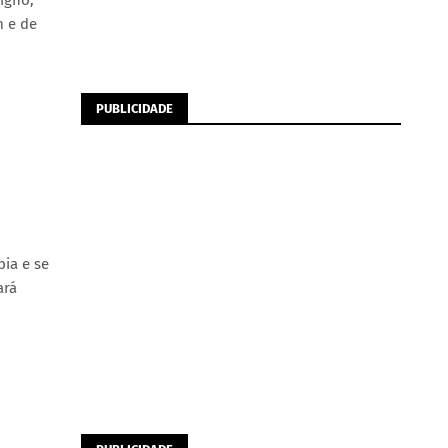
igno,
m e de
PUBLICIDADE
pia e se
ará