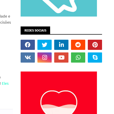
dade e
ecisões
REDES SOCIAIS
e
a!
Eles