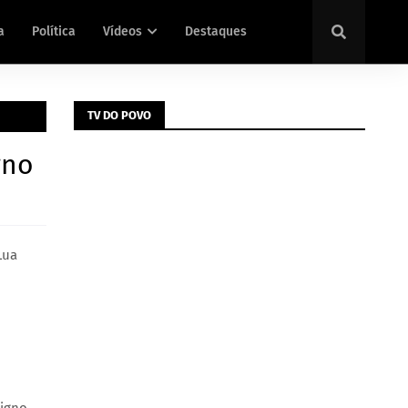
a
Política
Vídeos
Destaques
TV DO POVO
gno
Lua