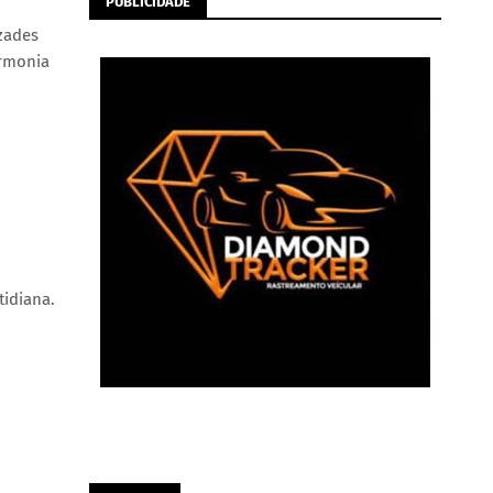
PUBLICIDADE
izades
armonia
tidiana.