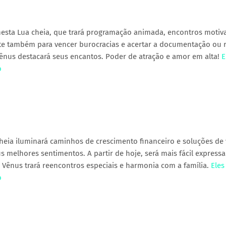
 nesta Lua cheia, que trará programação animada, encontros motiv
te também para vencer burocracias e acertar a documentação ou 
, Vênus destacará seus encantos. Poder de atração e amor em alta!
E
o
cheia iluminará caminhos de crescimento financeiro e soluções de 
 melhores sentimentos. A partir de hoje, será mais fácil expressa
. Vênus trará reencontros especiais e harmonia com a família.
Eles
o