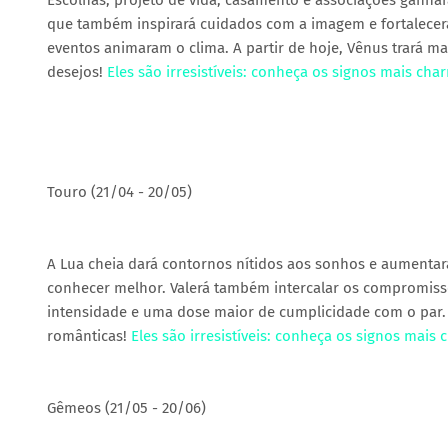
Escolhas, projeto de vida, casamento e associações ganha
que também inspirará cuidados com a imagem e fortalecerá
eventos animaram o clima. A partir de hoje, Vênus trará ma
desejos!
Eles são irresistíveis: conheça os signos mais ch
Touro (21/04 - 20/05)
A Lua cheia dará contornos nítidos aos sonhos e aumentará 
conhecer melhor. Valerá também intercalar os compromiss
intensidade e uma dose maior de cumplicidade com o par. S
românticas!
Eles são irresistíveis: conheça os signos mai
Gêmeos (21/05 - 20/06)