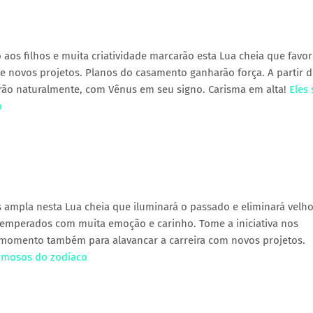
io aos filhos e muita criatividade marcarão esta Lua cheia que favo
novos projetos. Planos do casamento ganharão força. A partir d
rão naturalmente, com Vênus em seu signo. Carisma em alta!
Eles
o
 ampla nesta Lua cheia que iluminará o passado e eliminará velh
temperados com muita emoção e carinho. Tome a iniciativa nos
m momento também para alavancar a carreira com novos projetos.
harmosos do zodíaco