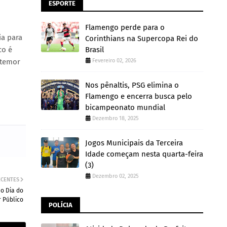
ESPORTE
Flamengo perde para o
ia para
Corinthians na Supercopa Rei do
co é
Brasil
 temor
Fevereiro 02, 2026
Nos pênaltis, PSG elimina o
Flamengo e encerra busca pelo
bicampeonato mundial
Dezembro 18, 2025
Jogos Municipais da Terceira
Idade começam nesta quarta-feira
(3)
Dezembro 02, 2025
ECENTES
o Dia do
r Público
POLÍCIA