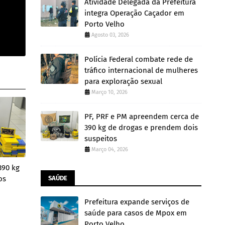
Atividade Delegada da Prefeitura
integra Operação Caçador em
Porto Velho
Agosto 03, 2026
Polícia Federal combate rede de
tráfico internacional de mulheres
para exploração sexual
Março 10, 2026
PF, PRF e PM apreendem cerca de
390 kg de drogas e prendem dois
suspeitos
Março 04, 2026
390 kg
os
SAÚDE
Prefeitura expande serviços de
saúde para casos de Mpox em
Porto Velho