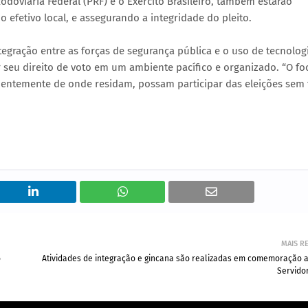
 Rodoviária Federal (PRF) e o Exército Brasileiro, também estarão
 efetivo local, e assegurando a integridade do pleito.
ntegração entre as forças de segurança pública e o uso de tecnolog
seu direito de voto em um ambiente pacífico e organizado. “O fo
dentemente de onde residam, possam participar das eleições sem
MAIS R
o
Atividades de integração e gincana são realizadas em comemoração a
Servido