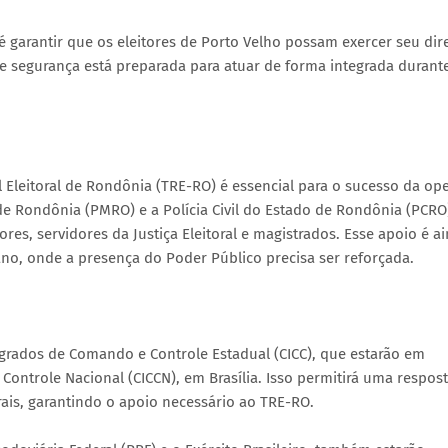
 garantir que os eleitores de Porto Velho possam exercer seu dir
e segurança está preparada para atuar de forma integrada durant
l Eleitoral de Rondônia (TRE-RO) é essencial para o sucesso da op
o de Rondônia (PMRO) e a Polícia Civil do Estado de Rondônia (PCRO
es, servidores da Justiça Eleitoral e magistrados. Esse apoio é a
no, onde a presença do Poder Público precisa ser reforçada.
egrados de Comando e Controle Estadual (CICC), que estarão em
ntrole Nacional (CICCN), em Brasília. Isso permitirá uma respos
rais, garantindo o apoio necessário ao TRE-RO.