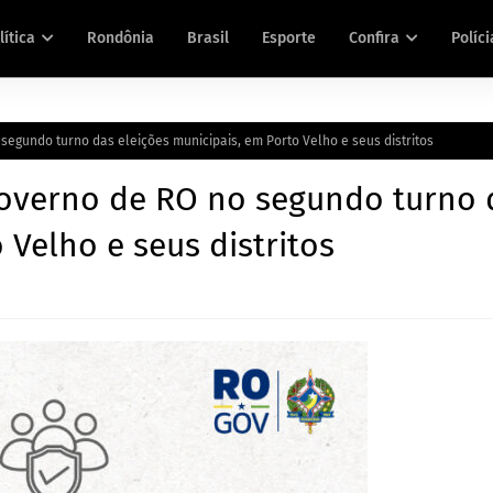
lítica
Rondônia
Brasil
Esporte
Confira
Políci
egundo turno das eleições municipais, em Porto Velho e seus distritos
governo de RO no segundo turno 
 Velho e seus distritos