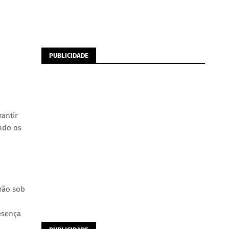
PUBLICIDADE
antir
ando os
arão sob
esença