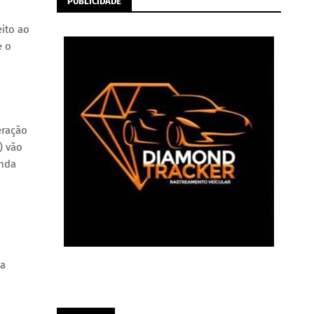
PUBLICIDADE
eito ao
e o
eração
) vão
inda
ta