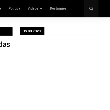
a
Política
Vídeos
Destaques
TV DO POVO
das