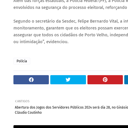
Além das forças estaduais, a Polícia Federal (PF), a Polícia
envolvidos na segurança do processo eleitoral, reforçando o
Segundo o secretário da Sesdec, Felipe Bernardo Vital, a i
monitoramento, garantem que os eleitores possam exercer 
assegurar que todos os cidadãos de Porto Velho, indepen
ou intimidação”, evidenciou.
Polícia
ANTIGOS
Abertura dos Jogos dos Servidores Públicos 2024 será dia 28, no Ginási
Cláudio Coutinho