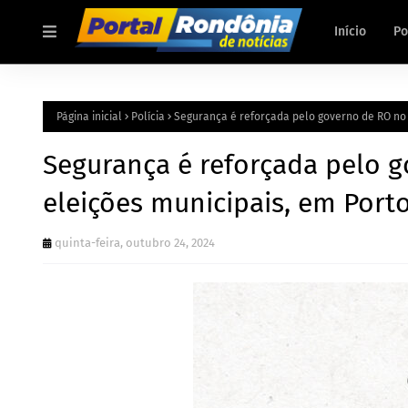
Início
Po
Página inicial
Polícia
Segurança é reforçada pelo governo de RO no s
Segurança é reforçada pelo 
eleições municipais, em Porto
quinta-feira, outubro 24, 2024