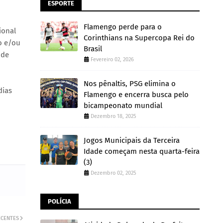
ESPORTE
Flamengo perde para o
ional
Corinthians na Supercopa Rei do
o e/ou
Brasil
 de
Fevereiro 02, 2026
Nos pênaltis, PSG elimina o
dias
Flamengo e encerra busca pelo
bicampeonato mundial
Dezembro 18, 2025
Jogos Municipais da Terceira
Idade começam nesta quarta-feira
(3)
Dezembro 02, 2025
POLÍCIA
ECENTES