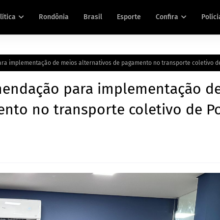
lítica
Rondônia
Brasil
Esporte
Confira
Políci
ra implementação de meios alternativos de pagamento no transporte coletivo d
omendação para implementação d
nto no transporte coletivo de P