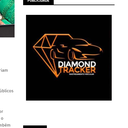
PUBLICIDADE
riam
úblicos
or
 o
também