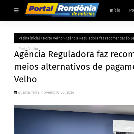
Início
Po
Página inicial
Porto Velho
Agência Reguladora faz recomendação pa
Porto Velho
Agência Reguladora faz rec
meios alternativos de pagame
Velho
quarta-feira, novembro 06, 2024