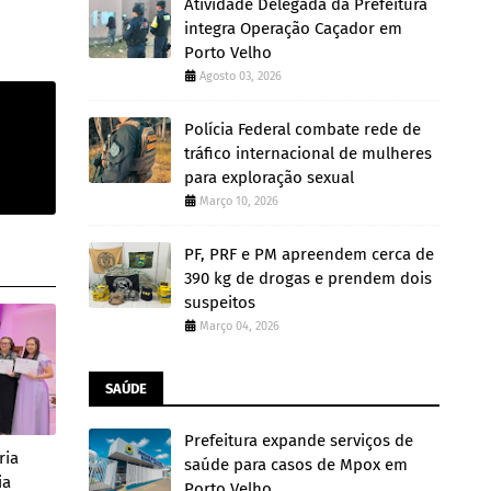
Atividade Delegada da Prefeitura
integra Operação Caçador em
Porto Velho
Agosto 03, 2026
Polícia Federal combate rede de
tráfico internacional de mulheres
para exploração sexual
Março 10, 2026
PF, PRF e PM apreendem cerca de
390 kg de drogas e prendem dois
suspeitos
Março 04, 2026
SAÚDE
Prefeitura expande serviços de
ria
saúde para casos de Mpox em
ia
Porto Velho