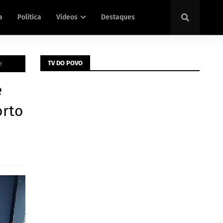
a
Política
Vídeos
Destaques
TV DO POVO
e
e
orto