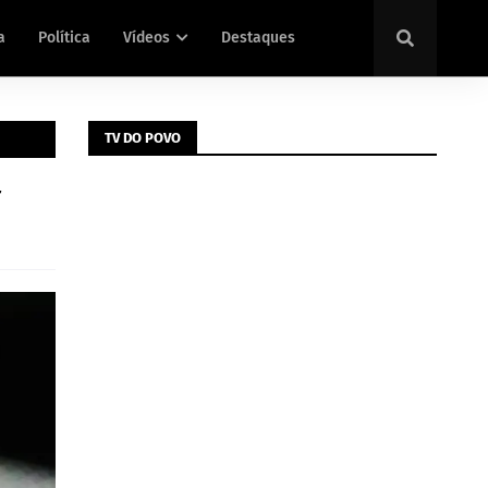
a
Política
Vídeos
Destaques
TV DO POVO
r