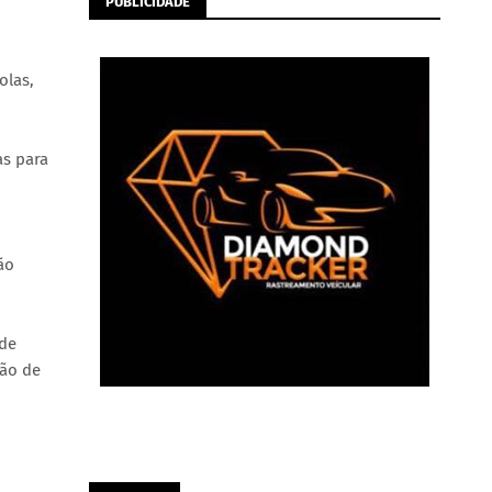
PUBLICIDADE
olas,
as para
ão
 de
ção de