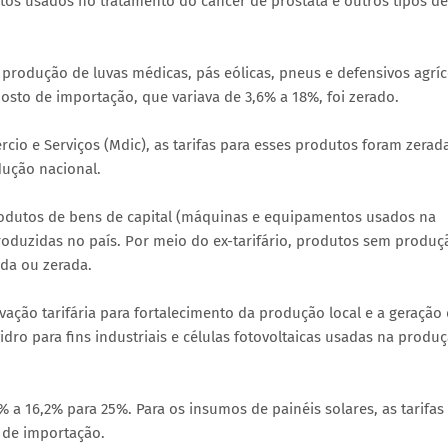
tos usados no tratamento do câncer de próstata e outros tipos de
produção de luvas médicas, pás eólicas, pneus e defensivos agríc
posto de importação, que variava de 3,6% a 18%, foi zerado.
cio e Serviços (Mdic), as tarifas para esses produtos foram zerad
ução nacional.
odutos de bens de capital (máquinas e equipamentos usados na
oduzidas no país. Por meio do ex-tarifário, produtos sem produç
ida ou zerada.
ção tarifária para fortalecimento da produção local e a geração
dro para fins industriais e células fotovoltaicas usadas na produ
 a 16,2% para 25%. Para os insumos de painéis solares, as tarifas
 de importação.