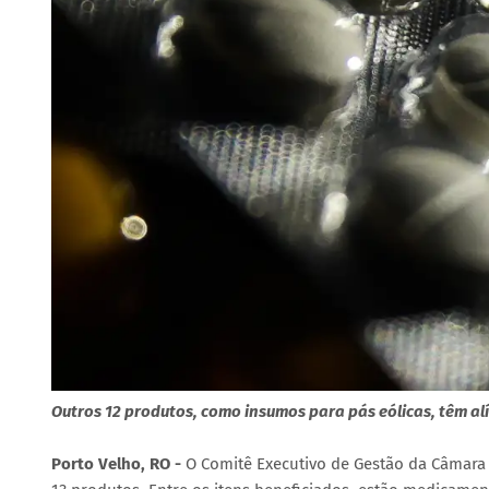
Outros 12 produtos, como insumos para pás eólicas, têm a
Porto Velho, RO -
O Comitê Executivo de Gestão da Câmara