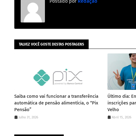
Postado por
Redação
TALVEZ VOCÊ GOSTE DESTAS POSTAGENS
Saiba como vai funcionar a transferência
Último dia: E
automática de pensão alimentícia, o “Pix
inscrições pa
Pensão”
Velho
Julho 31, 2026
Abril 15, 2026