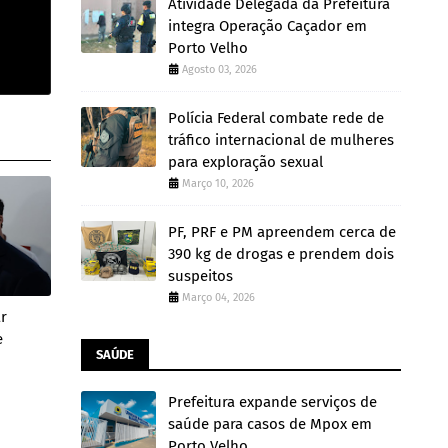
Atividade Delegada da Prefeitura
integra Operação Caçador em
Porto Velho
Agosto 03, 2026
Polícia Federal combate rede de
tráfico internacional de mulheres
para exploração sexual
Março 10, 2026
PF, PRF e PM apreendem cerca de
390 kg de drogas e prendem dois
suspeitos
Março 04, 2026
ar
e
SAÚDE
Prefeitura expande serviços de
saúde para casos de Mpox em
Porto Velho