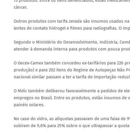
13 produtos. Entre os itens beneficiados, estão medicamen
câncer.
Outros produtos com tarifa zerada são insumos usados na 
lentes de contato hidrogel e filmes para radiografias. O im
Segundo o Ministério do Desenvolvimento, Indústria, Comér
atender à demanda interna para produtos com pouca prod
O Gecex-Camex também concedeu ex-tarifários para 226 pr
produção) e para 202 itens do Regime de Autopeças Não Pr
nacional similar passam a ter a tarifa de importação reduz
O Mdic também deliberou favoravelmente a pedidos de eleva
empregos no Brasil. Entre os produtos, estão insumos de vi
painéis solares.
No caso do vidro, as alíquotas passaram de uma faixa de 9%
subiram de 9,6% para 25% sobre o que ultrapassar a quota