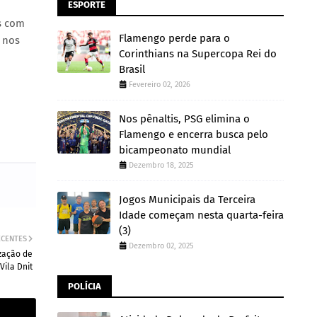
ESPORTE
s com
Flamengo perde para o
r nos
Corinthians na Supercopa Rei do
Brasil
Fevereiro 02, 2026
Nos pênaltis, PSG elimina o
Flamengo e encerra busca pelo
bicampeonato mundial
Dezembro 18, 2025
Jogos Municipais da Terceira
Idade começam nesta quarta-feira
(3)
ECENTES
Dezembro 02, 2025
zação de
Vila Dnit
POLÍCIA