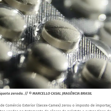
líquota zerada. // © MARCELLO CASAL JRAGÊNCIA BRASIL
 de Comércio Exterior (Gecex-Camex) zerou o imposto de importa