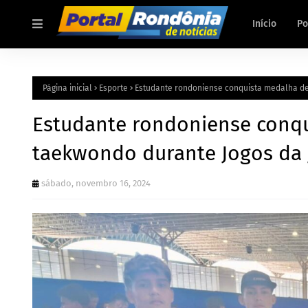
Início
Po
Página inicial
Esporte
Estudante rondoniense conquista medalha de
Estudante rondoniense conqu
taekwondo durante Jogos da 
sábado, novembro 16, 2024