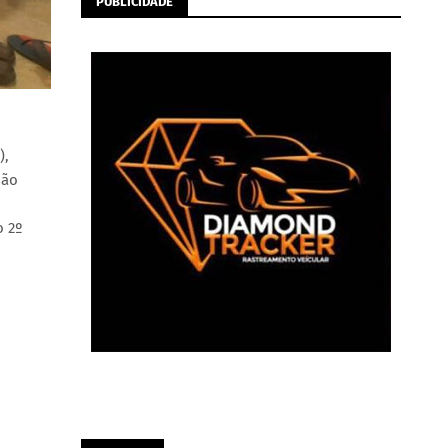
PUBLICIDADE
),
oão
o 2º