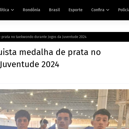
lítica
Rondônia
Brasil
Esporte
Confira
Políci
 prata no taekwondo durante Jogos da Juventude 2024
ista medalha de prata no
Juventude 2024