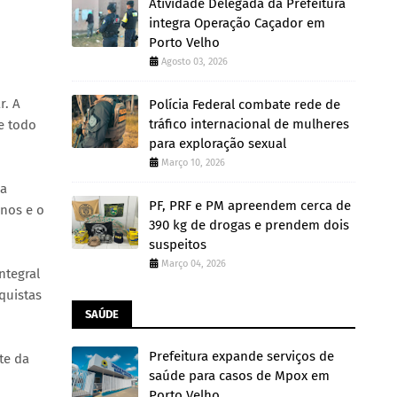
Atividade Delegada da Prefeitura
integra Operação Caçador em
Porto Velho
Agosto 03, 2026
r. A
Polícia Federal combate rede de
tráfico internacional de mulheres
e todo
para exploração sexual
Março 10, 2026
na
PF, PRF e PM apreendem cerca de
nos e o
390 kg de drogas e prendem dois
suspeitos
Março 04, 2026
ntegral
quistas
SAÚDE
Prefeitura expande serviços de
te da
saúde para casos de Mpox em
Porto Velho