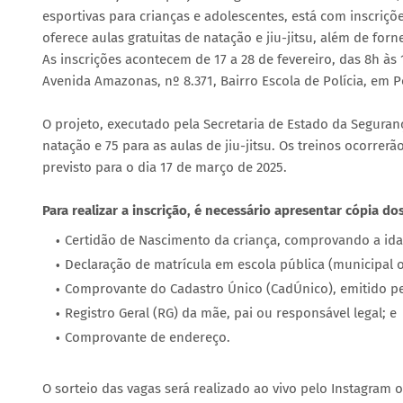
esportivas para crianças e adolescentes, está com inscriç
oferece aulas gratuitas de natação e jiu-jitsu, além de for
As inscrições acontecem de 17 a 28 de fevereiro, das 8h às
Avenida Amazonas, nº 8.371, Bairro Escola de Polícia, em P
O projeto, executado pela Secretaria de Estado da Seguranç
natação e 75 para as aulas de jiu-jitsu. Os treinos ocorrer
previsto para o dia 17 de março de 2025.
Para realizar a inscrição, é necessário apresentar cópia 
Certidão de Nascimento da criança, comprovando a idad
Declaração de matrícula em escola pública (municipal o
Comprovante do Cadastro Único (CadÚnico), emitido pelo
Registro Geral (RG) da mãe, pai ou responsável legal; e
Comprovante de endereço.
O sorteio das vagas será realizado ao vivo pelo Instagram of