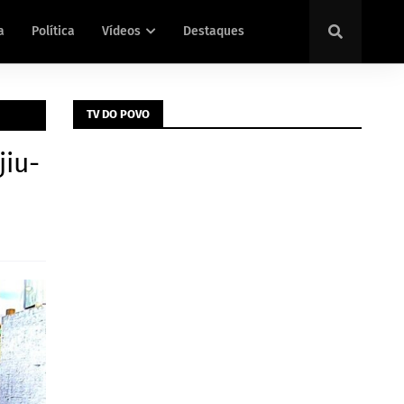
a
Política
Vídeos
Destaques
TV DO POVO
jiu-