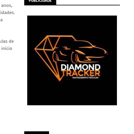
PUBLICIDADE
 anos,
lidades.
na
ulas de
 início