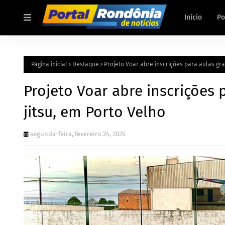
Início
Po
Página inicial
Destaque
Projeto Voar abre inscrições para aulas grat
Projeto Voar abre inscrições p
jitsu, em Porto Velho
segunda-feira, fevereiro 24, 2025