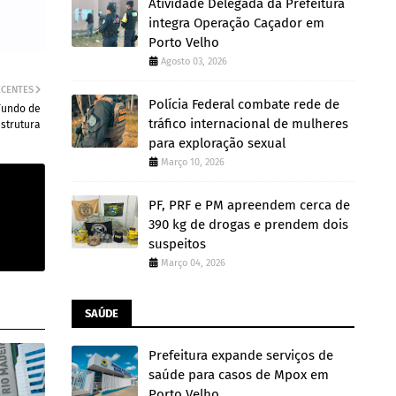
Atividade Delegada da Prefeitura
integra Operação Caçador em
Porto Velho
Agosto 03, 2026
ECENTES
Polícia Federal combate rede de
Fundo de
tráfico internacional de mulheres
strutura
para exploração sexual
Março 10, 2026
PF, PRF e PM apreendem cerca de
390 kg de drogas e prendem dois
suspeitos
Março 04, 2026
SAÚDE
Prefeitura expande serviços de
saúde para casos de Mpox em
Porto Velho