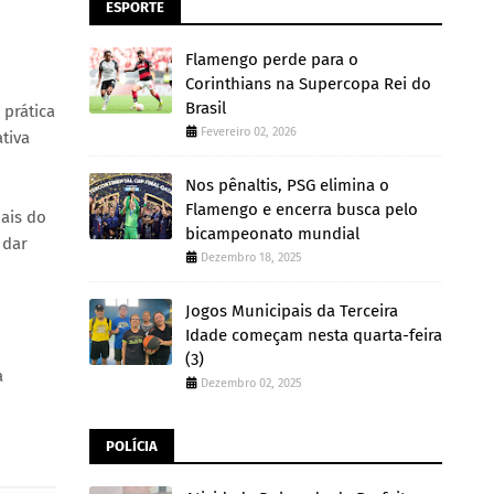
ESPORTE
Flamengo perde para o
Corinthians na Supercopa Rei do
Brasil
 prática
Fevereiro 02, 2026
ativa
Nos pênaltis, PSG elimina o
Flamengo e encerra busca pelo
Mais do
bicampeonato mundial
 dar
Dezembro 18, 2025
Jogos Municipais da Terceira
Idade começam nesta quarta-feira
(3)
a
Dezembro 02, 2025
POLÍCIA