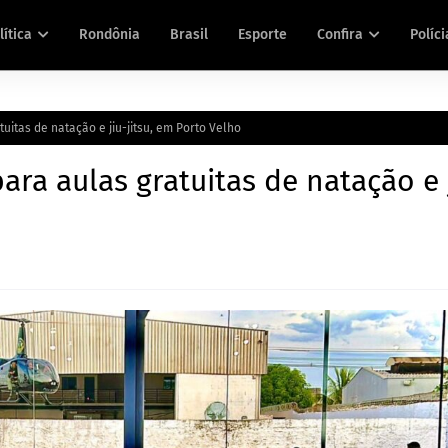
lítica
Rondônia
Brasil
Esporte
Confira
Políci
uitas de natação e jiu-jitsu, em Porto Velho
ara aulas gratuitas de natação e 