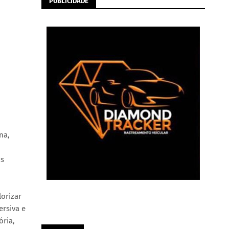
PUBLICIDADE
na,
os
orizar
ersiva e
ória,