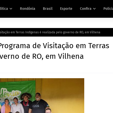
lítica
Rondônia
Brasil
Esporte
Confira
Políci
itação em Terras Indígenas é realizada pelo governo de RO, em Vilhena
rograma de Visitação em Terras
overno de RO, em Vilhena