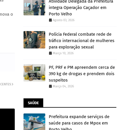
as
Atividade Delegada da Prefeitura
integra Operação Caçador em
Porto Velho
omova o
Agosto 03, 2026
Polícia Federal combate rede de
tráfico internacional de mulheres
para exploração sexual
Março 10, 2026
PF, PRF e PM apreendem cerca de
390 kg de drogas e prendem dois
suspeitos
ECENTES
Março 04, 2026
SAÚDE
Prefeitura expande serviços de
saúde para casos de Mpox em
Porto Velho