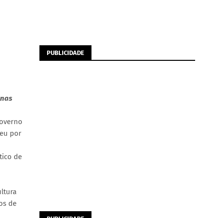
PUBLICIDADE
enas
governo
ceu por
tico de
ltura
os de