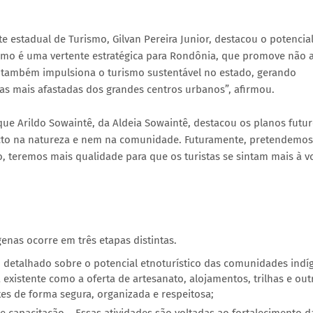
estadual de Turismo, Gilvan Pereira Junior, destacou o potencia
ismo é uma vertente estratégica para Rondônia, que promove não 
s também impulsiona o turismo sustentável no estado, gerando
s mais afastadas dos grandes centros urbanos”, afirmou.
ue Arildo Sowaintê, da Aldeia Sowaintê, destacou os planos futu
acto na natureza e nem na comunidade. Futuramente, pretendemos
, teremos mais qualidade para que os turistas se sintam mais à v
nas ocorre em três etapas distintas.
 detalhado sobre o potencial etnoturístico das comunidades indí
 existente como a oferta de artesanato, alojamentos, trilhas e out
tes de forma segura, organizada e respeitosa;