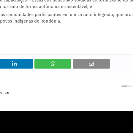
e capacitação – Essas atividades são voltadas ao fortalecimento d
 turismo de forma autônoma e sustentável; e
ir as comunidades participantes em um circuito integrado, que pr
s povos indígenas de Rondônia.
MAIS R
 entre