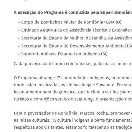
A execução do Programa é conduzida pela Superintendência
Corpo de Bombeiros Militar de Rondônia (CBMRO);
Entidade Autárquica de Assistência Técnica e Extensão
Secretaria de Estado da Mulher, da Família, da Assistên
Secretaria de Estado do Desenvolvimento Ambiental (S
Superintendência Estadual do Indígena (SI).
Cada parceiro contribuirá com oficinas, palestras e minicur
O Programa abrange 17 comunidades indígenas, no momento
onde estão localizadas as aldeias Inajá e Sowaintê. Em su
levantamento para diagnóstico, que incluiu a verificação d
turistas e condições gerais de segurança e organização ne
Para o governador de Rondônia, Marcos Rocha, promover o 
as raízes culturais. “A cultura indígena é parte fundamen
respeitosa aos visitantes, estamos fortalecendo as tradiçõ