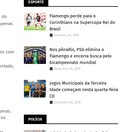
ESPORTE
Flamengo perde para o
l do
Corinthians na Supercopa Rei do
apenas
Brasil
Fevereiro 02, 2026
Nos pênaltis, PSG elimina o
ros com
Flamengo e encerra busca pelo
bicampeonato mundial
ontade,
Dezembro 18, 2025
Jogos Municipais da Terceira
Idade começam nesta quarta-feira
(3)
Dezembro 02, 2025
genas.
ros
POLÍCIA