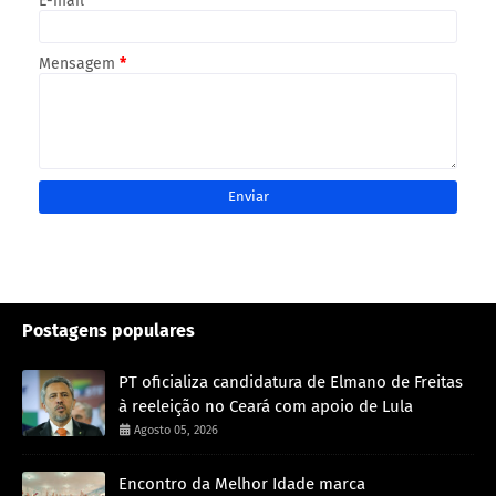
E-mail
*
Mensagem
*
Postagens populares
PT oficializa candidatura de Elmano de Freitas
à reeleição no Ceará com apoio de Lula
Agosto 05, 2026
Encontro da Melhor Idade marca