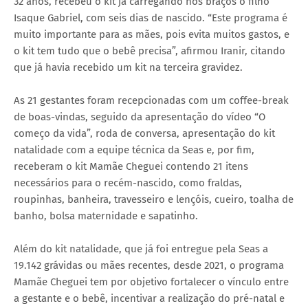
32 anos, recebeu o kit já carregando nos braços o filho
Isaque Gabriel, com seis dias de nascido. “Este programa é
muito importante para as mães, pois evita muitos gastos, e
o kit tem tudo que o bebê precisa”, afirmou Iranir, citando
que já havia recebido um kit na terceira gravidez.
As 21 gestantes foram recepcionadas com um coffee-break
de boas-vindas, seguido da apresentação do vídeo “O
começo da vida”, roda de conversa, apresentação do kit
natalidade com a equipe técnica da Seas e, por fim,
receberam o kit Mamãe Cheguei contendo 21 itens
necessários para o recém-nascido, como fraldas,
roupinhas, banheira, travesseiro e lençóis, cueiro, toalha de
banho, bolsa maternidade e sapatinho.
Além do kit natalidade, que já foi entregue pela Seas a
19.142 grávidas ou mães recentes, desde 2021, o programa
Mamãe Cheguei tem por objetivo fortalecer o vínculo entre
a gestante e o bebê, incentivar a realização do pré-natal e