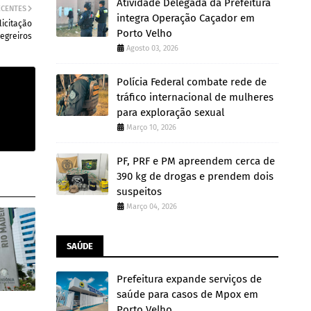
Atividade Delegada da Prefeitura
ECENTES
integra Operação Caçador em
licitação
Porto Velho
egreiros
Agosto 03, 2026
Polícia Federal combate rede de
tráfico internacional de mulheres
para exploração sexual
Março 10, 2026
PF, PRF e PM apreendem cerca de
390 kg de drogas e prendem dois
suspeitos
Março 04, 2026
SAÚDE
Prefeitura expande serviços de
saúde para casos de Mpox em
Porto Velho