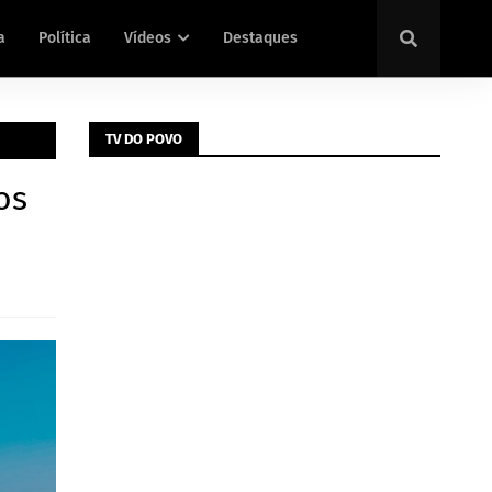
a
Política
Vídeos
Destaques
TV DO POVO
os