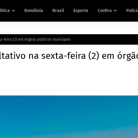
lítica
Rondônia
Brasil
Esporte
Confira
Políci
ta-feira (2) em órgãos públicos municipais
ltativo na sexta-feira (2) em órgã