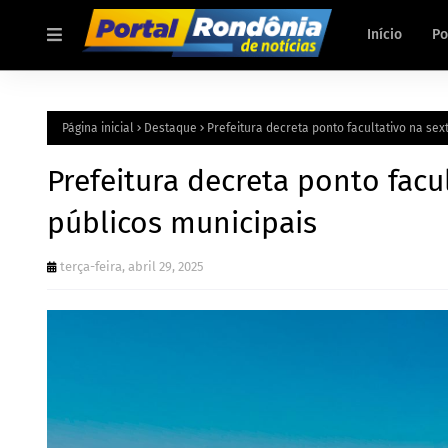
Início
Po
Página inicial
Destaque
Prefeitura decreta ponto facultativo na sex
Prefeitura decreta ponto facu
públicos municipais
terça-feira, abril 29, 2025