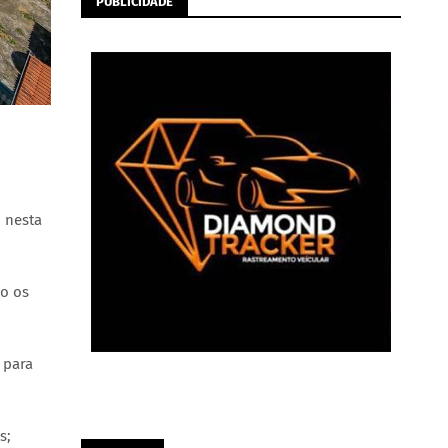
PUBLICIDADE
, nesta
ão os
 para
s;