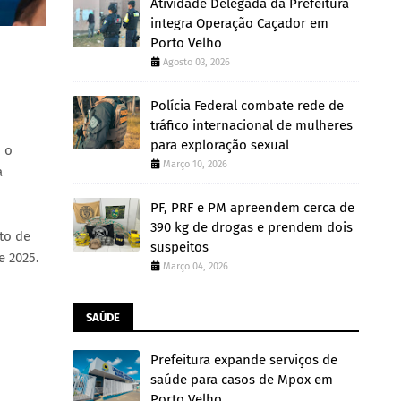
Atividade Delegada da Prefeitura
integra Operação Caçador em
Porto Velho
Agosto 03, 2026
Polícia Federal combate rede de
tráfico internacional de mulheres
para exploração sexual
 o
Março 10, 2026
a
PF, PRF e PM apreendem cerca de
390 kg de drogas e prendem dois
to de
suspeitos
e 2025.
Março 04, 2026
SAÚDE
Prefeitura expande serviços de
saúde para casos de Mpox em
Porto Velho