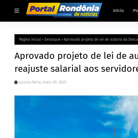
Início
Po
Página inicial
Destaque
Aprovado projeto de lei de autoria do Execu
Aprovado projeto de lei de a
reajuste salarial aos servido
quinta-feira, maio 29, 2025