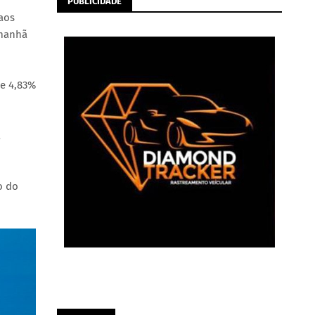
PUBLICIDADE
aos
 manhã
de 4,83%
a
o do