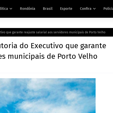
lítica
Rondônia
Brasil
Esporte
Confira
Políci
tivo que garante reajuste salarial aos servidores municipais de Porto Velho
utoria do Executivo que garante
res municipais de Porto Velho