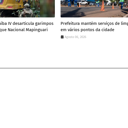
íba IV desarticula garimpos
Prefeitura mantém serviços de lim
rque Nacional Mapinguari
em vários pontos da cidade
Agosto 06, 2026