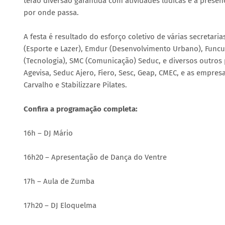
terão diversão garantida com atividades lúdicas e a prese
por onde passa.
A festa é resultado do esforço coletivo de várias secretari
(Esporte e Lazer), Emdur (Desenvolvimento Urbano), Funcult
(Tecnologia), SMC (Comunicação) Seduc, e diversos outros pa
Agevisa, Seduc Ajero, Fiero, Sesc, Geap, CMEC, e as empres
Carvalho e Stabilizzare Pilates.
Confira a programação completa:
16h – DJ Mário
16h20 – Apresentação de Dança do Ventre
17h – Aula de Zumba
17h20 – DJ Eloquelma