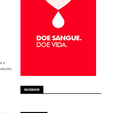
a e
ratuito.
FACEBOOK