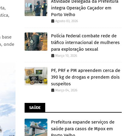
Atividade Delegada da Prefeitura
integra Operação Caçador em
ta,
Porto Velho
tica,
Agosto 03, 2026
Polícia Federal combate rede de
a base
tráfico internacional de mulheres
o, onde
para exploração sexual
Março 10, 2026
PF, PRF e PM apreendem cerca de
390 kg de drogas e prendem dois
suspeitos
Março 04, 2026
SAÚDE
Prefeitura expande serviços de
saúde para casos de Mpox em
Porto Velho