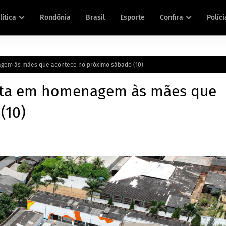
lítica
Rondônia
Brasil
Esporte
Confira
Políci
agem às mães que acontece no próximo sábado (10)
esta em homenagem às mães que
(10)