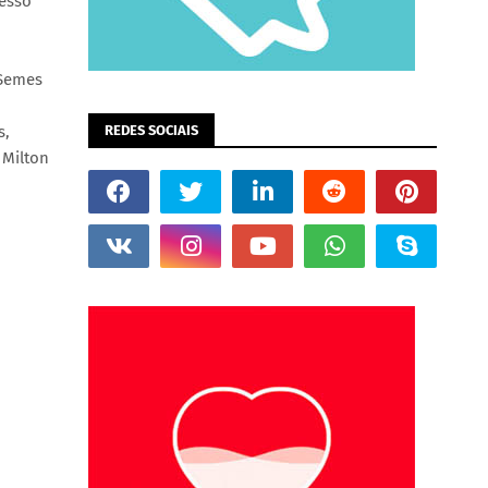
cesso
 Semes
REDES SOCIAIS
s,
 Milton