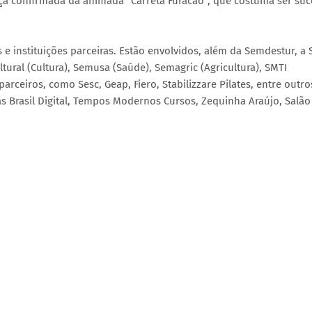
nça confirmada da animada "Carreta Furacão", que costuma ser su
as e instituições parceiras. Estão envolvidos, além da Semdestur, a
ural (Cultura), Semusa (Saúde), Semagric (Agricultura), SMTI
rceiros, como Sesc, Geap, Fiero, Stabilizzare Pilates, entre outro
as Brasil Digital, Tempos Modernos Cursos, Zequinha Araújo, Salão