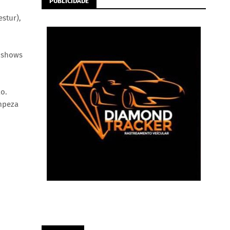
PUBLICIDADE
estur),
é shows
o.
mpeza