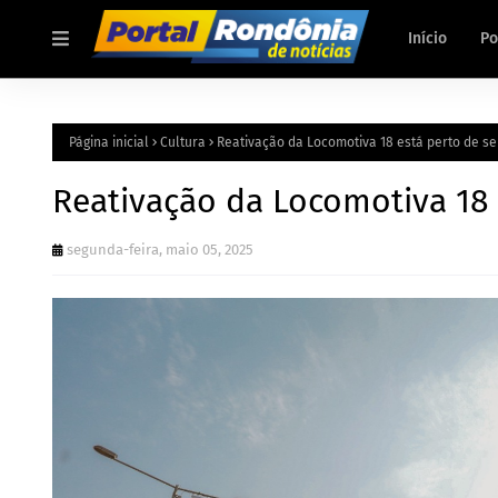
Início
Po
Página inicial
Cultura
Reativação da Locomotiva 18 está perto de se
Reativação da Locomotiva 18 
segunda-feira, maio 05, 2025