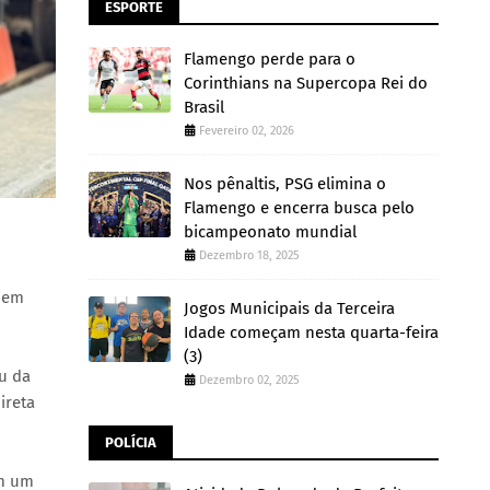
ESPORTE
Flamengo perde para o
Corinthians na Supercopa Rei do
Brasil
Fevereiro 02, 2026
Nos pênaltis, PSG elimina o
Flamengo e encerra busca pelo
bicampeonato mundial
Dezembro 18, 2025
o em
Jogos Municipais da Terceira
Idade começam nesta quarta-feira
(3)
u da
Dezembro 02, 2025
ireta
POLÍCIA
em um