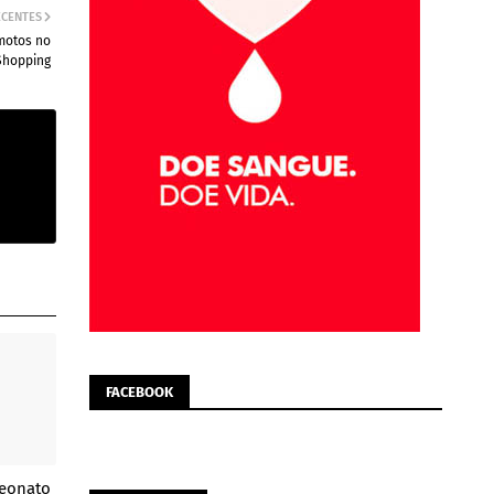
ECENTES
 motos no
Shopping
FACEBOOK
peonato