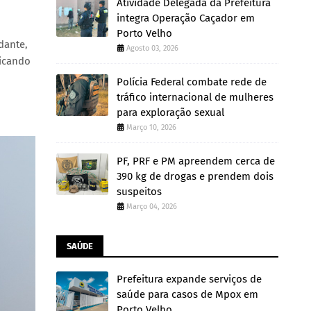
Atividade Delegada da Prefeitura
integra Operação Caçador em
Porto Velho
dante,
Agosto 03, 2026
dicando
Polícia Federal combate rede de
tráfico internacional de mulheres
para exploração sexual
Março 10, 2026
PF, PRF e PM apreendem cerca de
390 kg de drogas e prendem dois
suspeitos
Março 04, 2026
SAÚDE
Prefeitura expande serviços de
saúde para casos de Mpox em
Porto Velho