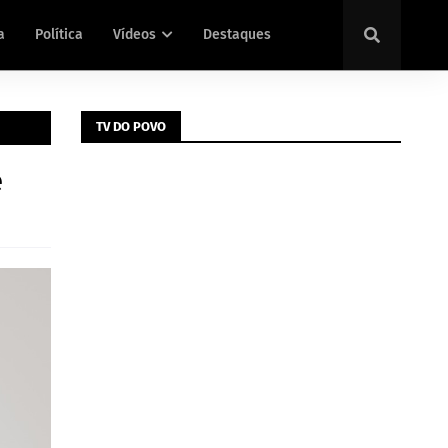
a
Política
Vídeos
Destaques
TV DO POVO
e