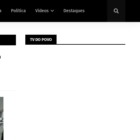
a
Política
Vídeos
Destaques
TV DO POVO
o