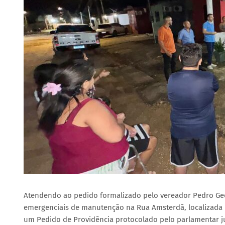
Atendendo ao pedido formalizado pelo vereador Pedro Geova
emergenciais de manutenção na Rua Amsterdã, localizada no
um Pedido de Providência protocolado pelo parlamentar ju