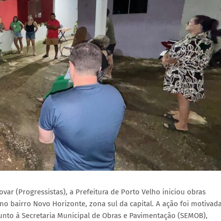
r (Progressistas), a Prefeitura de Porto Velho iniciou obras
 bairro Novo Horizonte, zona sul da capital. A ação foi motivad
nto à Secretaria Municipal de Obras e Pavimentação (SEMOB),