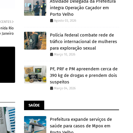
Atividade Delegada da Prefeitura
integra Operação Caçador em
Porto Velho
Agosto 03, 2026
ECENTES
nida Rio
e Janeiro
Polícia Federal combate rede de
tráfico internacional de mulheres
para exploração sexual
Março 10, 2026
PF, PRF e PM apreendem cerca de
390 kg de drogas e prendem dois
suspeitos
Março 04, 2026
SAÚDE
Prefeitura expande serviços de
saúde para casos de Mpox em
Porto Velho