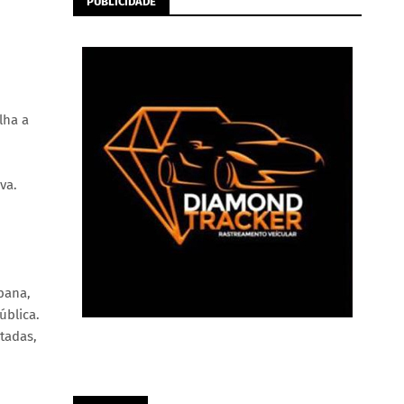
PUBLICIDADE
lha a
va.
bana,
ública.
tadas,