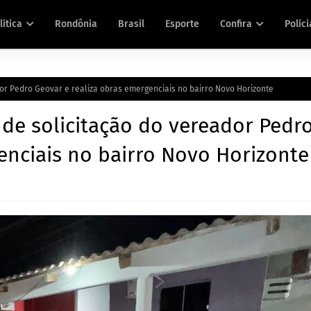
lítica
Rondônia
Brasil
Esporte
Confira
Políci
or Pedro Geovar e realiza obras emergenciais no bairro Novo Horizonte
nde solicitação do vereador Pedr
enciais no bairro Novo Horizonte