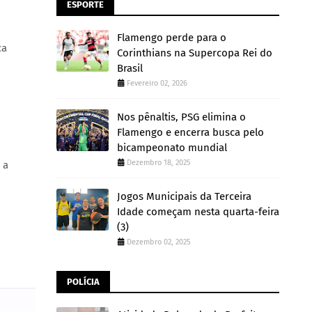
ESPORTE
Flamengo perde para o
ca
Corinthians na Supercopa Rei do
Brasil
Fevereiro 02, 2026
Nos pênaltis, PSG elimina o
Flamengo e encerra busca pelo
bicampeonato mundial
Dezembro 18, 2025
 a
Jogos Municipais da Terceira
Idade começam nesta quarta-feira
(3)
Dezembro 02, 2025
POLÍCIA