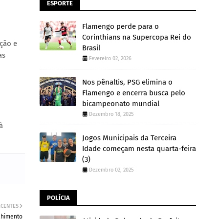
ESPORTE
Flamengo perde para o
Corinthians na Supercopa Rei do
ção e
Brasil
as
Fevereiro 02, 2026
Nos pênaltis, PSG elimina o
Flamengo e encerra busca pelo
bicampeonato mundial
Dezembro 18, 2025
à
Jogos Municipais da Terceira
Idade começam nesta quarta-feira
(3)
Dezembro 02, 2025
POLÍCIA
ECENTES
lhimento