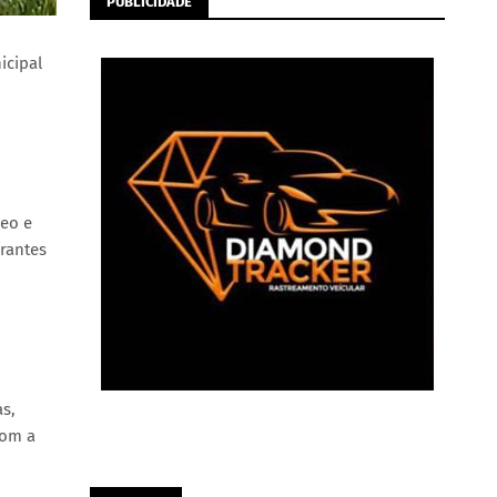
PUBLICIDADE
icipal
deo e
rantes
s,
com a