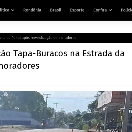
lítica
Rondônia
Brasil
Esporte
Confira
Políci
ada da Penal após reivindicação de moradores
ão Tapa-Buracos na Estrada da
 moradores