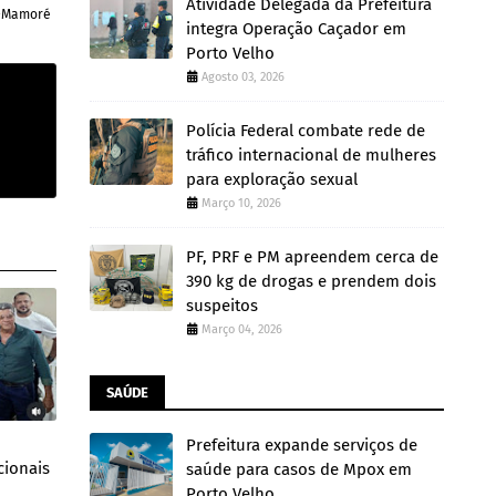
Atividade Delegada da Prefeitura
a-Mamoré
integra Operação Caçador em
Porto Velho
Agosto 03, 2026
Polícia Federal combate rede de
tráfico internacional de mulheres
para exploração sexual
Março 10, 2026
PF, PRF e PM apreendem cerca de
390 kg de drogas e prendem dois
suspeitos
Março 04, 2026
SAÚDE
Prefeitura expande serviços de
cionais
saúde para casos de Mpox em
Porto Velho