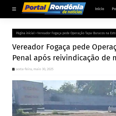
Início
Po
Página inicial
Vereador Fogaça pede Operação Tapa-Buracos na Estr
Vereador Fogaça pede Operaç
Penal após reivindicação de
sexta-feira, maio 30, 2025