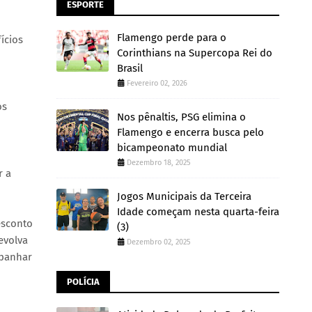
ESPORTE
Flamengo perde para o
ícios
Corinthians na Supercopa Rei do
Brasil
Fevereiro 02, 2026
os
Nos pênaltis, PSG elimina o
Flamengo e encerra busca pelo
bicampeonato mundial
Dezembro 18, 2025
r a
Jogos Municipais da Terceira
Idade começam nesta quarta-feira
esconto
(3)
evolva
Dezembro 02, 2025
mpanhar
POLÍCIA