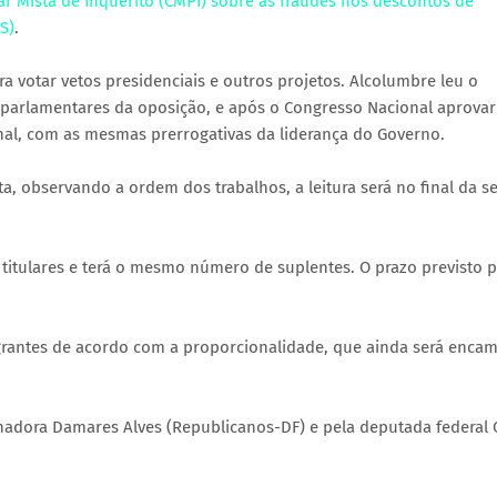
 Mista de Inquérito (CMPI) sobre as fraudes nos descontos de
S)
.
ra votar vetos presidenciais e outros projetos. Alcolumbre leu o
 parlamentares da oposição, e após o Congresso Nacional aprovar
nal, com as mesmas prerrogativas da liderança do Governo.
, observando a ordem dos trabalhos, a leitura será no final da se
titulares e terá o mesmo número de suplentes. O prazo previsto p
tegrantes de acordo com a proporcionalidade, que ainda será enca
nadora Damares Alves (Republicanos-DF) e pela deputada federal 