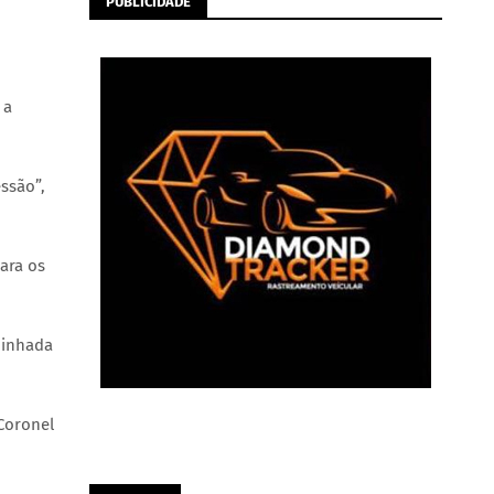
PUBLICIDADE
 a
ssão”,
ara os
minhada
Coronel