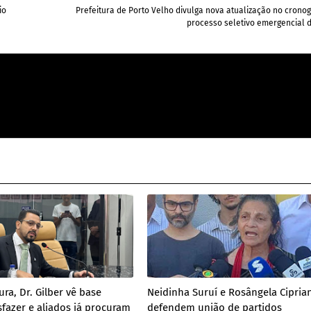
io
Prefeitura de Porto Velho divulga nova atualização no cron
processo seletivo emergencial 
ra, Dr. Gilber vê base
Neidinha Suruí e Rosângela Cipria
sfazer e aliados já procuram
defendem união de partidos