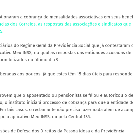
stionaram a cobrança de mensalidades associativas em seus benef
cias dos Correios, as respostas das associações e sindicatos que
SS
.
ciários do Regime Geral da Previdência Social que já contestaram 
ativo Meu INSS, no qual as respostas das entidades acusadas de
onibilizados no último dia 9.
liberadas aos poucos, já que estes têm 15 dias úteis para responde
ovem que o aposentado ou pensionista se filiou e autorizou o d
, o instituto iniciará processo de cobrança para que a entidade d
 Em tais casos, o reclamante não precisa fazer nada além de aco
lo aplicativo Meu INSS, ou pela Central 135.
ões de Defesa dos Direitos da Pessoa Idosa e da Previdência,