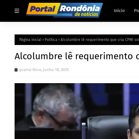
Início
Po
Página inicial
Política
Alcolumbre lê requerimento que cria CPMI so
Alcolumbre lê requerimento q
quarta-feira, junho 18, 2025