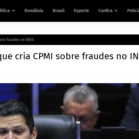
lítica
Rondônia
Brasil
Esporte
Confira
Políci
bre fraudes no INSS
ue cria CPMI sobre fraudes no I