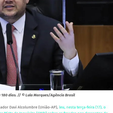
 180 dias. // © Lula Marques/Agência Brasil
nador Davi Alcolumbre (União-AP),
leu, nesta terça-feira (17), o