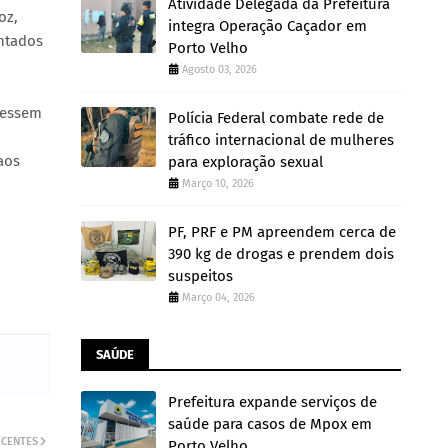
Atividade Delegada da Prefeitura
oz,
integra Operação Caçador em
entados
Porto Velho
Agosto 03, 2026
ivessem
Polícia Federal combate rede de
tráfico internacional de mulheres
aos
para exploração sexual
Março 10, 2026
PF, PRF e PM apreendem cerca de
390 kg de drogas e prendem dois
suspeitos
Março 04, 2026
SAÚDE
Prefeitura expande serviços de
saúde para casos de Mpox em
ECENTES
Porto Velho