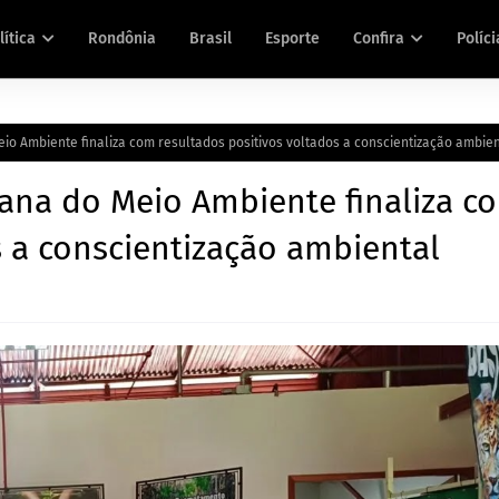
lítica
Rondônia
Brasil
Esporte
Confira
Políci
o Ambiente finaliza com resultados positivos voltados a conscientização ambien
na do Meio Ambiente finaliza c
s a conscientização ambiental