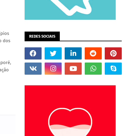
ípios
REDES SOCIAIS
o dos
aporé,
cação