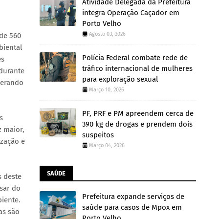
Atividade Delegada da Prefeitura
integra Operação Caçador em
Porto Velho
Agosto 03, 2026
 de 560
biental
Polícia Federal combate rede de
es
tráfico internacional de mulheres
 durante
para exploração sexual
gerando
Março 10, 2026
PF, PRF e PM apreendem cerca de
s
390 kg de drogas e prendem dois
z maior,
suspeitos
ização e
Março 04, 2026
SAÚDE
s deste
sar do
Prefeitura expande serviços de
iente.
saúde para casos de Mpox em
as são
Porto Velho