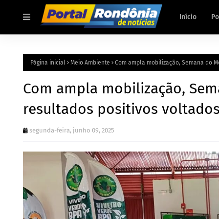
Início
Po
Página inicial
Meio Ambiente
Com ampla mobilização, Semana do Mei
Com ampla mobilização, Sema
resultados positivos voltado
segunda-feira, junho 09, 2025