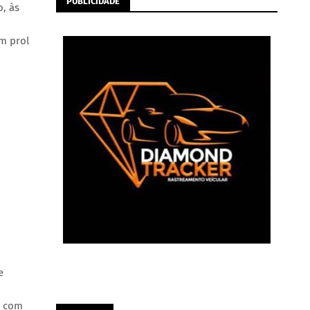
PUBLICIDADE
, às
m prol
e
o com