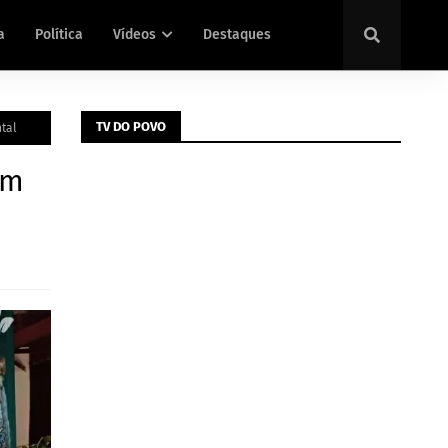
a
Política
Vídeos
Destaques
TV DO POVO
tal
om