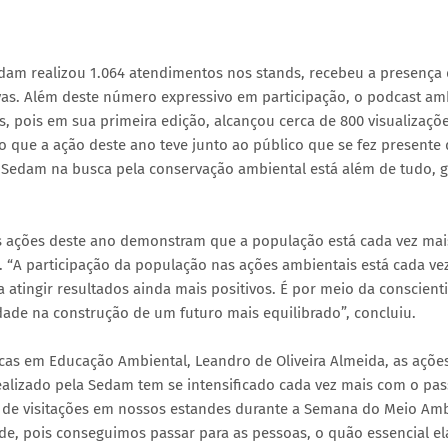
edam realizou 1.064 atendimentos nos stands, recebeu a presença
ivas. Além deste número expressivo em participação, o podcast am
 pois em sua primeira edição, alcançou cerca de 800 visualizaçõ
 que a ação deste ano teve junto ao público que se fez presente
a Sedam na busca pela conservação ambiental está além de tudo, 
 ações deste ano demonstram que a população está cada vez mai
 “A participação da população nas ações ambientais está cada ve
tingir resultados ainda mais positivos. É por meio da conscient
ade na construção de um futuro mais equilibrado”, concluiu.
cas em Educação Ambiental, Leandro de Oliveira Almeida, as açõe
ealizado pela Sedam tem se intensificado cada vez mais com o pas
o de visitações em nossos estandes durante a Semana do Meio Amb
e, pois conseguimos passar para as pessoas, o quão essencial el