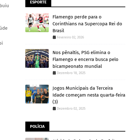
ESPORTE
ibuiu
Flamengo perde para o
Corinthians na Supercopa Rei do
aúde
Brasil
Fevereiro 02, 2026
oi
Nos pênaltis, PSG elimina o
Flamengo e encerra busca pelo
bicampeonato mundial
Dezembro 18, 2025
Jogos Municipais da Terceira
Idade começam nesta quarta-feira
(3)
Dezembro 02, 2025
POLÍCIA