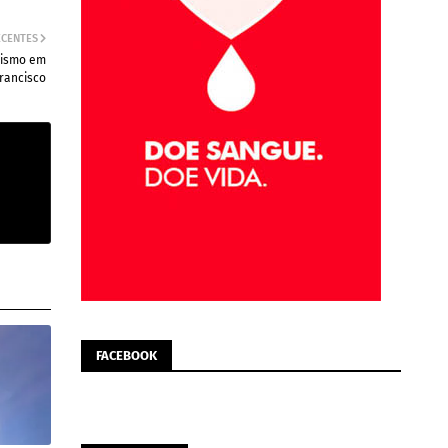
ECENTES
rismo em
rancisco
FACEBOOK