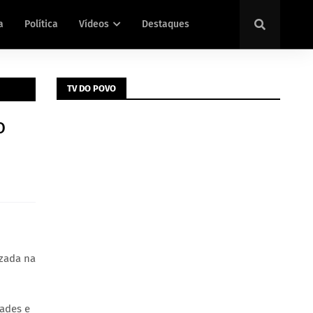
a
Política
Vídeos
Destaques
TV DO POVO
o
izada na
rades e