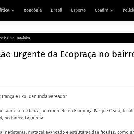
lítica
Rondônia
Brasil
Esporte
Confira
Políci
no bairro Lagoinha
ção urgente da Ecopraça no bairr
urança e lixo, denuncia vereador
tando a revitalização completa da Ecopraça Parque Ceará, local
l, no bairro Lagoinha.
a inexistente, matagal avançado e estruturas danificadas, como g