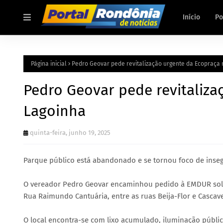
Início
Po
Página inicial
Pedro Geovar pede revitalização urgente da Ecopraça 
Pedro Geovar pede revitaliza
Lagoinha
quinta-feira, junho 19, 2025
Parque público está abandonado e se tornou foco de inseg
O vereador Pedro Geovar encaminhou pedido à EMDUR solici
Rua Raimundo Cantuária, entre as ruas Beija-Flor e Cascave
O local encontra-se com lixo acumulado, iluminação públic