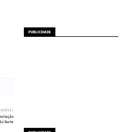
PUBLICIDADE
ECENTES
xportação
ão Norte