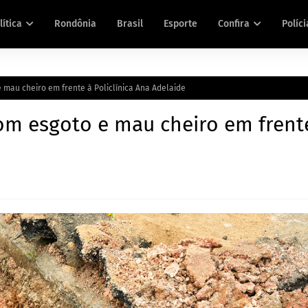
lítica
Rondônia
Brasil
Esporte
Confira
Políci
 mau cheiro em frente à Policlínica Ana Adelaide
com esgoto e mau cheiro em frent