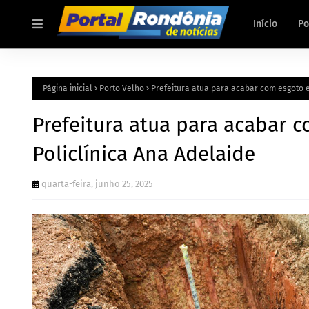
Início
Po
Página inicial
Porto Velho
Prefeitura atua para acabar com esgoto e
Prefeitura atua para acabar 
Policlínica Ana Adelaide
quarta-feira, junho 25, 2025