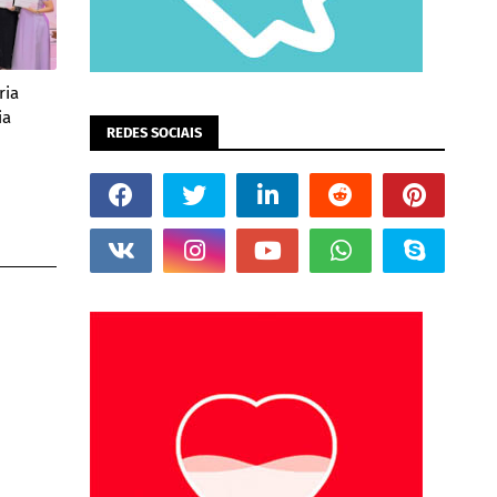
ria
ia
REDES SOCIAIS