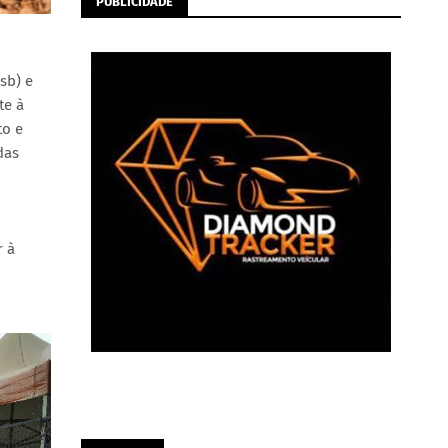
PUBLICIDADE
sb) e
te à
to e
das
r à