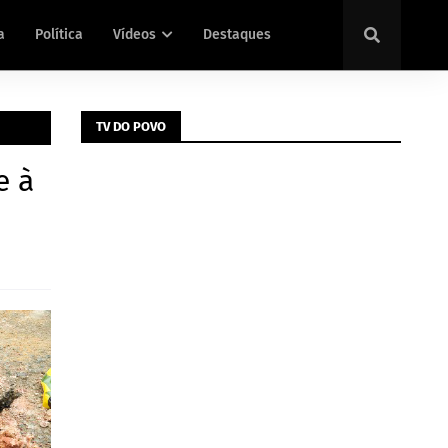
a
Política
Vídeos
Destaques
TV DO POVO
e à