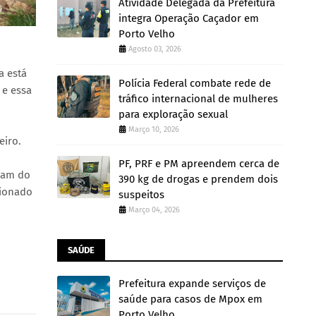
Atividade Delegada da Prefeitura
integra Operação Caçador em
Porto Velho
Agosto 03, 2026
a está
Polícia Federal combate rede de
 e essa
tráfico internacional de mulheres
para exploração sexual
Março 10, 2026
eiro.
PF, PRF e PM apreendem cerca de
vam do
390 kg de drogas e prendem dois
cionado
suspeitos
Março 04, 2026
SAÚDE
Prefeitura expande serviços de
saúde para casos de Mpox em
Porto Velho