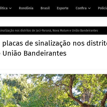
lítica
Rondônia
Brasil
Esporte
Confira
Políci
 sinalização nos distritos de Jaci-Paraná, Nova Mutum e União Bandeirantes
e placas de sinalização nos distri
e União Bandeirantes