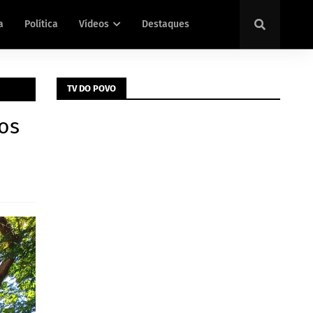
a
Política
Vídeos
Destaques
TV DO POVO
tos