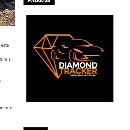
PUBLICIDADE
 este
utum e
A
amento,