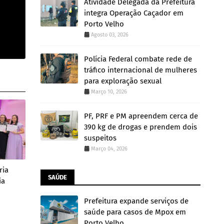
Atividade Delegada da Prefeitura
integra Operação Caçador em
Porto Velho
Agosto 03, 2026
Polícia Federal combate rede de
tráfico internacional de mulheres
para exploração sexual
Março 10, 2026
PF, PRF e PM apreendem cerca de
390 kg de drogas e prendem dois
suspeitos
Março 04, 2026
ria
SAÚDE
ia
Prefeitura expande serviços de
saúde para casos de Mpox em
Porto Velho