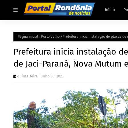
Início
Po
Página inicial
Porto Velho
Prefeitura inicia instalação de placas de
Prefeitura inicia instalação d
de Jaci-Paraná, Nova Mutum 
quinta-feira, junho 05, 2025