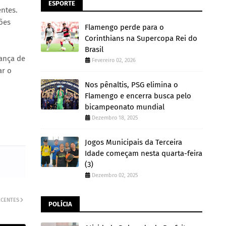
ESPORTE
entes.
ões
Flamengo perde para o
Corinthians na Supercopa Rei do
Brasil
rança de
Fevereiro 02, 2026
ar o
Nos pênaltis, PSG elimina o
Flamengo e encerra busca pelo
bicampeonato mundial
Dezembro 18, 2025
Jogos Municipais da Terceira
Idade começam nesta quarta-feira
(3)
Dezembro 02, 2025
ECENTES
POLÍCIA