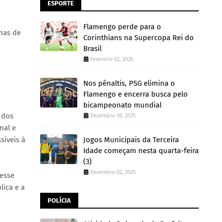
ESPORTE
Flamengo perde para o
mas de
Corinthians na Supercopa Rei do
Brasil
Fevereiro 02, 2026
Nos pênaltis, PSG elimina o
Flamengo e encerra busca pelo
bicampeonato mundial
 dos
Dezembro 18, 2025
nal e
síveis à
Jogos Municipais da Terceira
Idade começam nesta quarta-feira
(3)
Dezembro 02, 2025
 esse
lica e a
POLÍCIA