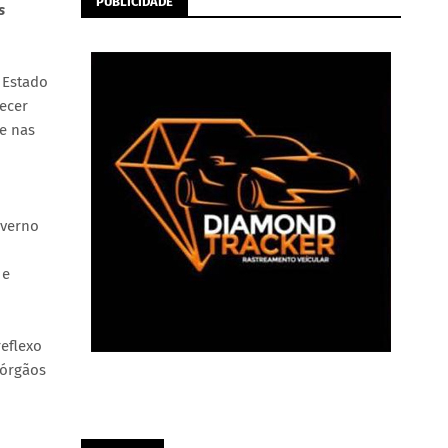
PUBLICIDADE
s
 Estado
ecer
de nas
overno
 e
reflexo
 órgãos