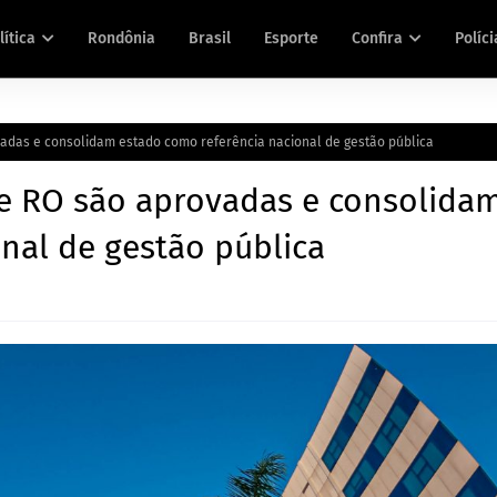
lítica
Rondônia
Brasil
Esporte
Confira
Políci
adas e consolidam estado como referência nacional de gestão pública
e RO são aprovadas e consolida
nal de gestão pública