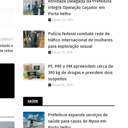
Atividade Delegada da Prefeitura
integra Operação Caçador em
Porto Velho
Agosto 03, 2026
Polícia Federal combate rede de
tráfico internacional de mulheres
ECENTES
nizado e
para exploração sexual
de leitos
Março 10, 2026
PF, PRF e PM apreendem cerca de
390 kg de drogas e prendem dois
suspeitos
Março 04, 2026
SAÚDE
Prefeitura expande serviços de
saúde para casos de Mpox em
Porto Velho