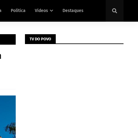
a
Política
Vídeos
Destaques
TV DO POVO
m