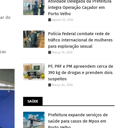
Atividade Delegada da Prefeitura
integra Operação Caçador em
Porto Velho
tar do
Agosto 03, 2026
Polícia Federal combate rede de
tráfico internacional de mulheres
para exploração sexual
icas
Março 10, 2026
PF, PRF e PM apreendem cerca de
390 kg de drogas e prendem dois
suspeitos
Março 04, 2026
SAÚDE
Prefeitura expande serviços de
saúde para casos de Mpox em
Porto Velho