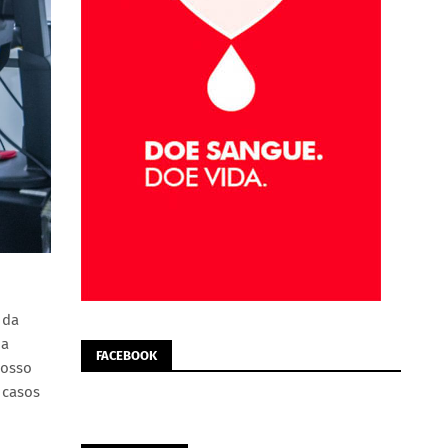
 da
 a
FACEBOOK
nosso
 casos