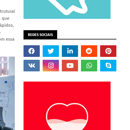
trutural
, que
rápidos,
a
REDES SOCIAIS
com essa