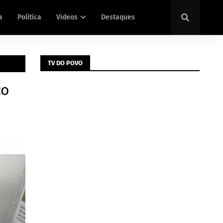
a
Política
Vídeos
Destaques
TV DO POVO
co