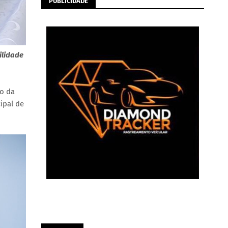
PUBLICIDADE
ilidade
io da
ipal de