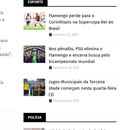
ESPORTE
is
Flamengo perde para o
o a
Corinthians na Supercopa Rei do
Brasil
Fevereiro 02, 2026
iano
s
Nos pênaltis, PSG elimina o
aúde”,
Flamengo e encerra busca pelo
bicampeonato mundial
Dezembro 18, 2025
Jogos Municipais da Terceira
is
Idade começam nesta quarta-feira
(3)
Dezembro 02, 2025
POLÍCIA