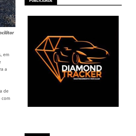
PUBLICIDADE
cilitar
s, em
e
ra a
a de
e com