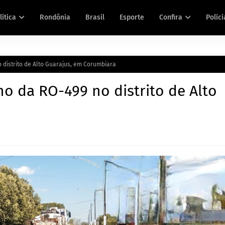
lítica
Rondônia
Brasil
Esporte
Confira
Políci
 distrito de Alto Guarajus, em Corumbiara
o da RO-499 no distrito de Alto