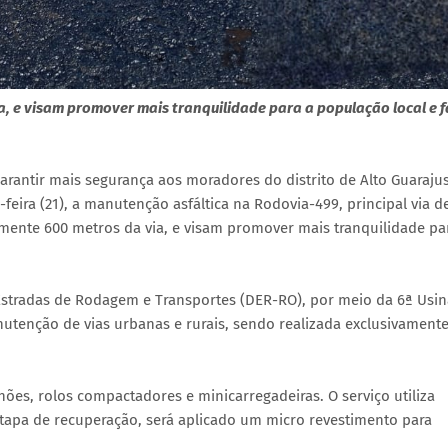
e visam promover mais tranquilidade para a população local e fa
arantir mais segurança aos moradores do distrito de Alto Guaraju
eira (21), a manutenção asfáltica na Rodovia-499, principal via d
nte 600 metros da via, e visam promover mais tranquilidade pa
.
Estradas de Rodagem e Transportes (DER-RO), por meio da 6ª Usin
nutenção de vias urbanas e rurais, sendo realizada exclusivament
ões, rolos compactadores e minicarregadeiras. O serviço utiliza
tapa de recuperação, será aplicado um micro revestimento para