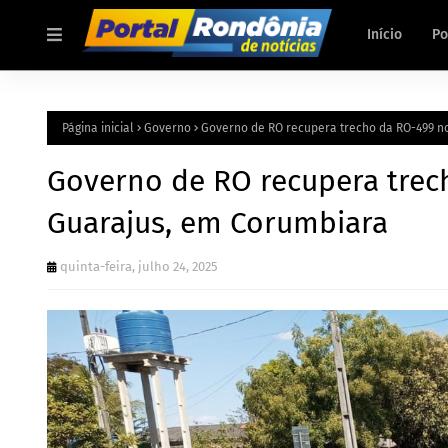
Início
Po
Página inicial
Governo
Governo de RO recupera trecho da RO-499 no
Governo de RO recupera trech
Guarajus, em Corumbiara
quinta-feira, julho 24, 2025