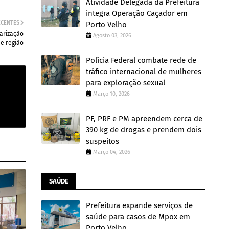
Atividade Delegada da Prefeitura
integra Operação Caçador em
ECENTES
Porto Velho
arização
Agosto 03, 2026
 e região
Polícia Federal combate rede de
tráfico internacional de mulheres
para exploração sexual
Março 10, 2026
PF, PRF e PM apreendem cerca de
390 kg de drogas e prendem dois
suspeitos
Março 04, 2026
SAÚDE
Prefeitura expande serviços de
saúde para casos de Mpox em
Porto Velho