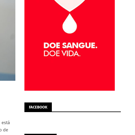
FACEBOOK
 está
o de