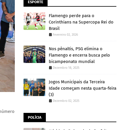
ESPORTE
Flamengo perde para o
Corinthians na Supercopa Rei do
Brasil
Fevereiro 02, 2026
Nos pênaltis, PSG elimina o
Flamengo e encerra busca pelo
bicampeonato mundial
Dezembro 18, 2025
Jogos Municipais da Terceira
Idade começam nesta quarta-feira
(3)
Dezembro 02, 2025
e número
POLÍCIA