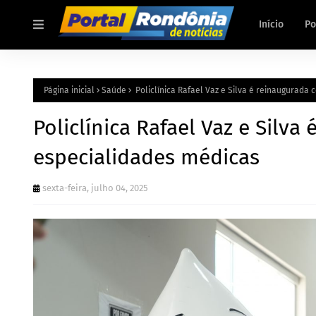
Início
Po
Página inicial
Saúde
Policlínica Rafael Vaz e Silva é reinaugurada
Policlínica Rafael Vaz e Silv
especialidades médicas
sexta-feira, julho 04, 2025