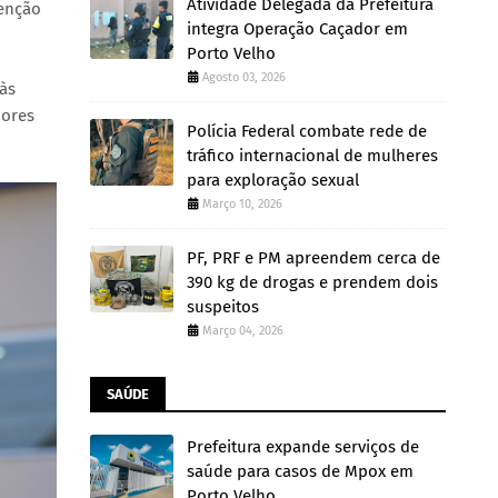
Atividade Delegada da Prefeitura
tenção
integra Operação Caçador em
Porto Velho
Agosto 03, 2026
às
iores
Polícia Federal combate rede de
tráfico internacional de mulheres
para exploração sexual
Março 10, 2026
PF, PRF e PM apreendem cerca de
390 kg de drogas e prendem dois
suspeitos
Março 04, 2026
SAÚDE
Prefeitura expande serviços de
saúde para casos de Mpox em
Porto Velho