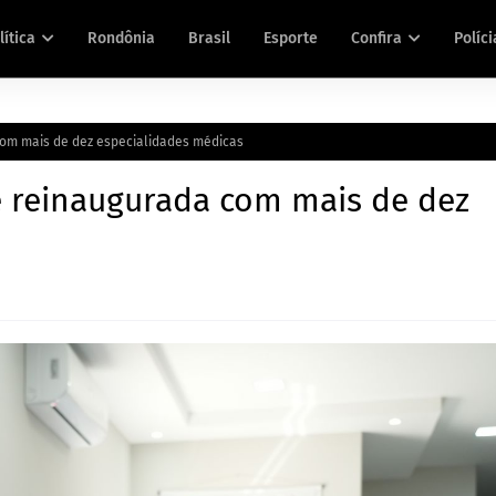
lítica
Rondônia
Brasil
Esporte
Confira
Políci
 com mais de dez especialidades médicas
a é reinaugurada com mais de dez