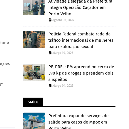
Atividade Delegada da Prefeitura
integra Operação Caçador em
Porto Velho
Agosto 03, 2026
Polícia Federal combate rede de
tráfico internacional de mulheres
tar a
para exploração sexual
Março 10, 2026
ações
PF, PRF e PM apreendem cerca de
390 kg de drogas e prendem dois
suspeitos
3°
Março 04, 2026
SAÚDE
Prefeitura expande serviços de
saúde para casos de Mpox em
Porto Velho