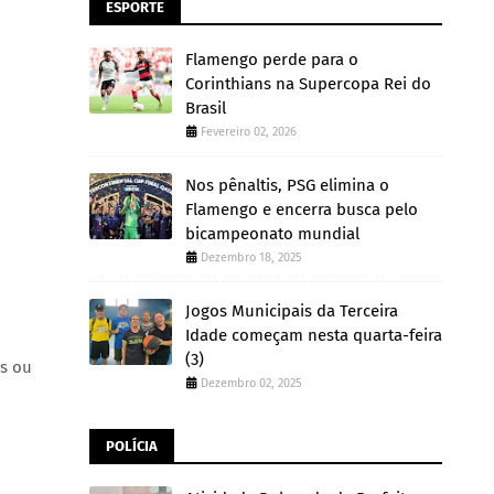
ESPORTE
Flamengo perde para o
Corinthians na Supercopa Rei do
Brasil
Fevereiro 02, 2026
Nos pênaltis, PSG elimina o
Flamengo e encerra busca pelo
bicampeonato mundial
Dezembro 18, 2025
Jogos Municipais da Terceira
Idade começam nesta quarta-feira
(3)
os ou
Dezembro 02, 2025
POLÍCIA