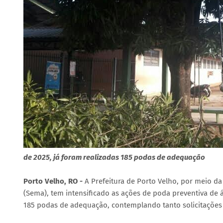
de 2025, já foram realizadas 185 podas de adequação
Porto Velho, RO -
A Prefeitura de Porto Velho, por meio d
(Sema), tem intensificado as ações de poda preventiva de á
185 podas de adequação, contemplando tanto solicitaçõe