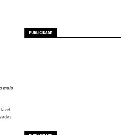
PUBLICIDADE
 a maio
tável
izadas