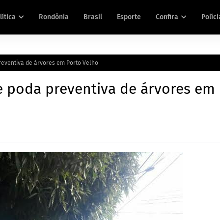
lítica
Rondônia
Brasil
Esporte
Confira
Políci
preventiva de árvores em Porto Velho
de poda preventiva de árvores em