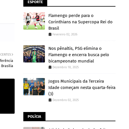
ESPORTE
Flamengo perde para o
Corinthians na Supercopa Rei do
Brasil
Fevereiro 02, 2026
Nos pênaltis, PSG elimina o
Flamengo e encerra busca pelo
ECENTES
bicampeonato mundial
ferência
 Brasília
Dezembro 18, 2025
Jogos Municipais da Terceira
Idade começam nesta quarta-feira
(3)
Dezembro 02, 2025
POLÍCIA