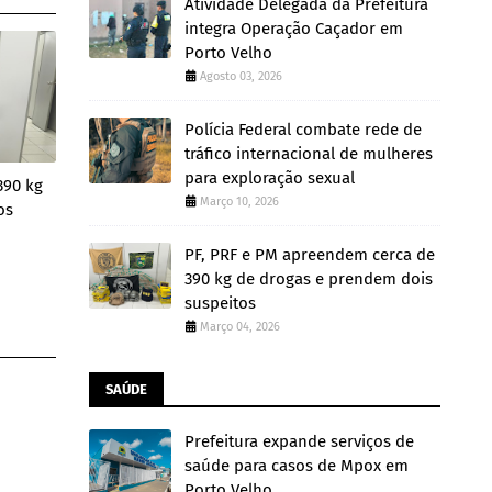
Atividade Delegada da Prefeitura
integra Operação Caçador em
Porto Velho
Agosto 03, 2026
Polícia Federal combate rede de
tráfico internacional de mulheres
para exploração sexual
390 kg
Março 10, 2026
os
PF, PRF e PM apreendem cerca de
390 kg de drogas e prendem dois
suspeitos
Março 04, 2026
SAÚDE
Prefeitura expande serviços de
saúde para casos de Mpox em
Porto Velho