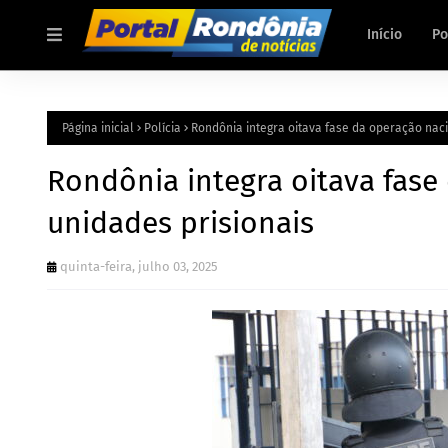
Início
Po
Página inicial
Polícia
Rondônia integra oitava fase da operação naci
Rondônia integra oitava fase
unidades prisionais
quinta-feira, julho 03, 2025