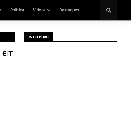
a
Política
Vídeos
Destaques
TV DO POVO
s em