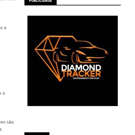
PUBLICIDADE
e a
o o
ões são
s