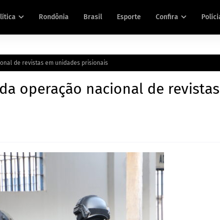
lítica
Rondônia
Brasil
Esporte
Confira
Políci
onal de revistas em unidades prisionais
 da operação nacional de revista