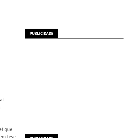
PUBLICIDADE
al
s
e) que
bém teve