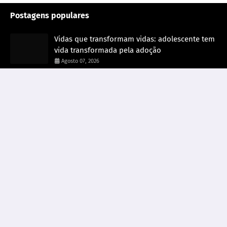
Postagens populares
Vidas que transformam vidas: adolescente tem
vida transformada pela adoção
Agosto 07, 2026
Operação Caraíba IV desarticula garimpos
ilegais no Parque Nacional Mapinguari
Agosto 06, 2026
Prefeitura mantém serviços de limpeza em
vários pontos da cidade
Agosto 06, 2026
Postagem em destaque