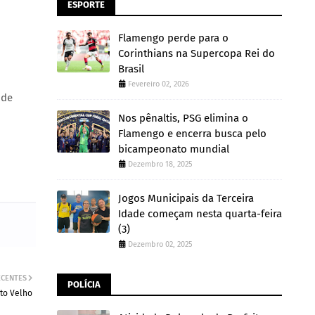
ESPORTE
Flamengo perde para o
Corinthians na Supercopa Rei do
Brasil
Fevereiro 02, 2026
 de
Nos pênaltis, PSG elimina o
Flamengo e encerra busca pelo
bicampeonato mundial
Dezembro 18, 2025
Jogos Municipais da Terceira
Idade começam nesta quarta-feira
(3)
Dezembro 02, 2025
ECENTES
POLÍCIA
to Velho