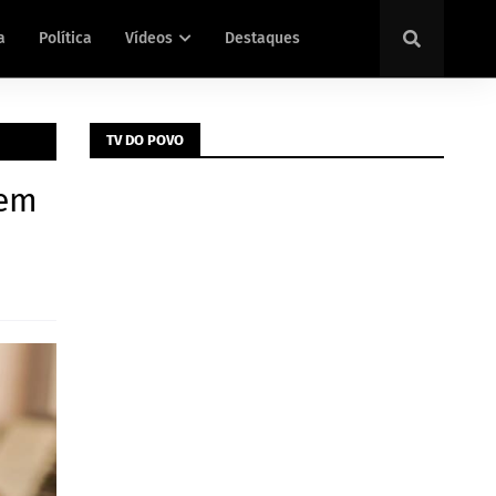
a
Política
Vídeos
Destaques
TV DO POVO
 em