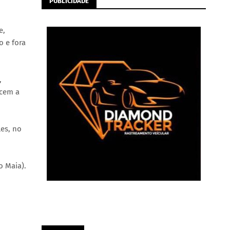
PUBLICIDADE
e,
o e fora
,
ecem a
es, no
o Maia).