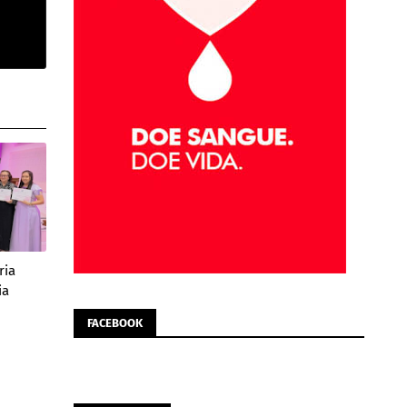
ria
ia
FACEBOOK