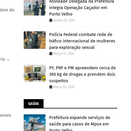
Atividade Delegada da Prefeitura
integra Operação Caçador em
endem do
Porto Velho
Agosto 03, 2026
Polícia Federal combate rede de
tráfico internacional de mulheres
para exploração sexual
Março 10, 2026
ria →
PF, PRF e PM apreendem cerca de
390 kg de drogas e prendem dois
suspeitos
Março 04, 2026
SAÚDE
 Gomes
Prefeitura expande serviços de
saúde para casos de Mpox em
Porto Velho