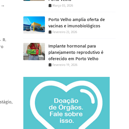
é →
Março 03, 2026
Porto Velho amplia oferta de
vacinas e imunobiológicos
Fevereiro 23, 2026
→ R.
Implante hormonal para
ro
planejamento reprodutivo é
oferecido em Porto Velho
Fevereiro 19, 2026
stágio,