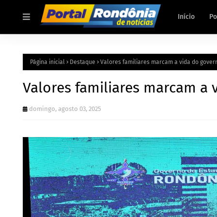
Início
Po
Página inicial
Destaque
Valores familiares marcam a vida do gove
Valores familiares marcam a
domingo, agosto 03, 2025