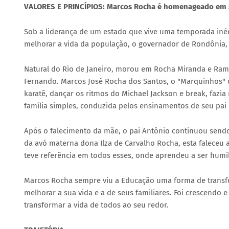
VALORES E PRINCÍPIOS: Marcos Rocha é homenageado em s
Sob a liderança de um estado que vive uma temporada inéd
melhorar a vida da população, o governador de Rondônia,
Natural do Rio de Janeiro, morou em Rocha Miranda e Ramos,
Fernando. Marcos José Rocha dos Santos, o "Marquinhos" c
karatê, dançar os ritmos do Michael Jackson e break, faz
família simples, conduzida pelos ensinamentos de seu pai 
Após o falecimento da mãe, o pai Antônio continuou sendo
da avó materna dona Ilza de Carvalho Rocha, esta faleceu a
teve referência em todos esses, onde aprendeu a ser humil
Marcos Rocha sempre viu a Educação uma forma de transfor
melhorar a sua vida e a de seus familiares. Foi crescendo 
transformar a vida de todos ao seu redor.