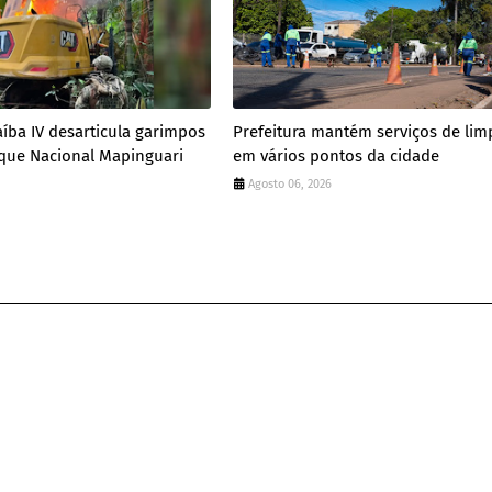
íba IV desarticula garimpos
Prefeitura mantém serviços de lim
rque Nacional Mapinguari
em vários pontos da cidade
Agosto 06, 2026