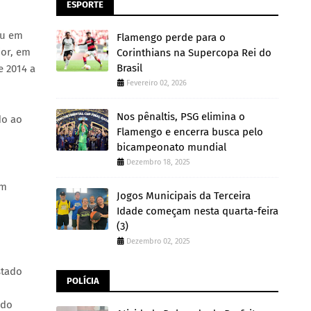
ESPORTE
ou em
Flamengo perde para o
ior, em
Corinthians na Supercopa Rei do
Brasil
e 2014 a
Fevereiro 02, 2026
Nos pênaltis, PSG elimina o
do ao
Flamengo e encerra busca pelo
bicampeonato mundial
Dezembro 18, 2025
em
Jogos Municipais da Terceira
Idade começam nesta quarta-feira
(3)
Dezembro 02, 2025
stado
POLÍCIA
ndo