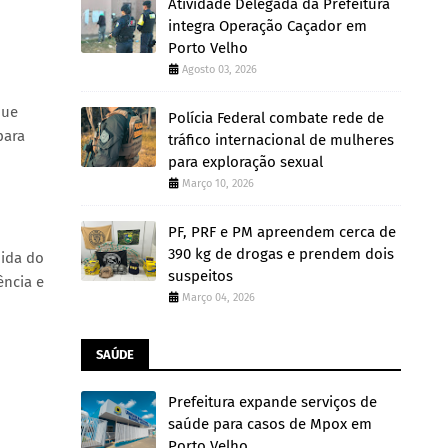
Atividade Delegada da Prefeitura
integra Operação Caçador em
Porto Velho
Agosto 03, 2026
que
Polícia Federal combate rede de
para
tráfico internacional de mulheres
para exploração sexual
Março 10, 2026
PF, PRF e PM apreendem cerca de
390 kg de drogas e prendem dois
uida do
suspeitos
ência e
Março 04, 2026
SAÚDE
Prefeitura expande serviços de
saúde para casos de Mpox em
Porto Velho