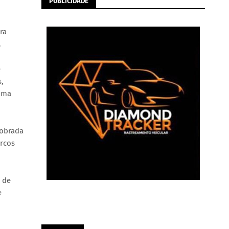
PUBLICIDADE
ra
.
e
,
 uma
dobrada
arcos
 de
e