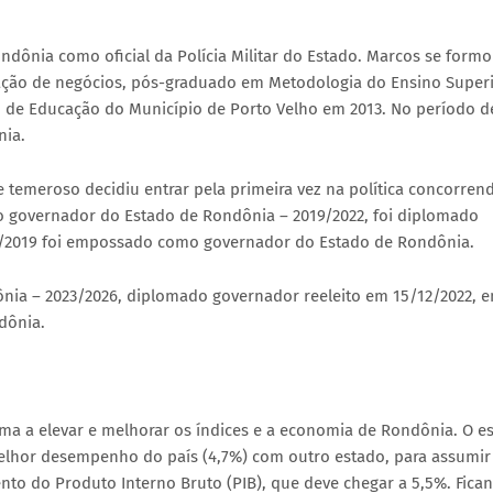
Rondônia como oficial da Polícia Militar do Estado. Marcos se form
ação de negócios, pós-graduado em Metodologia do Ensino Super
 de Educação do Município de Porto Velho em 2013. No período d
nia.
e temeroso decidiu entrar pela primeira vez na política concorren
to governador do Estado de Rondônia – 2019/2022, foi diplomado
1/2019 foi empossado como governador do Estado de Rondônia.
ônia – 2023/2026, diplomado governador reeleito em 15/12/2022, 
dônia.
a a elevar e melhorar os índices e a economia de Rondônia. O e
melhor desempenho do país (4,7%) com outro estado, para assumir
nto do Produto Interno Bruto (PIB), que deve chegar a 5,5%. Fica