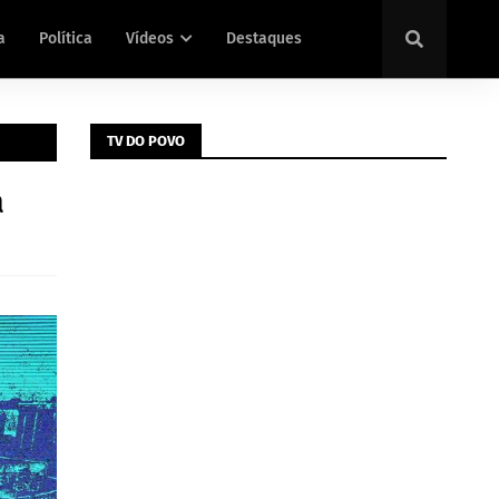
a
Política
Vídeos
Destaques
TV DO POVO
a