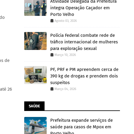
Atividade Delegada da Prefeitura
integra Operação Caçador em
Porto Velho
 do
Agosto 03, 2026
Polícia Federal combate rede de
tráfico internacional de mulheres
para exploração sexual
Março 10, 2026
os de
PF, PRF e PM apreendem cerca de
390 kg de drogas e prendem dois
suspeitos
até 26
Março 04, 2026
SAÚDE
Prefeitura expande serviços de
saúde para casos de Mpox em
Porto Velho