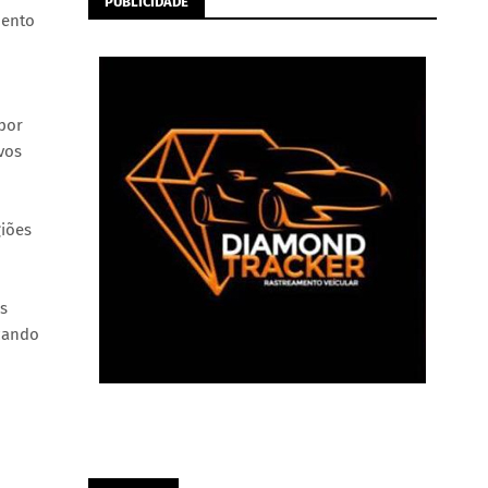
PUBLICIDADE
mento
por
vos
giões
s
izando