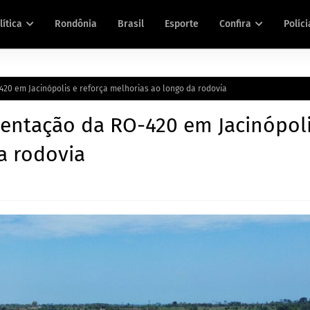
lítica
Rondônia
Brasil
Esporte
Confira
Políci
20 em Jacinópolis e reforça melhorias ao longo da rodovia
entação da RO-420 em Jacinópoli
a rodovia