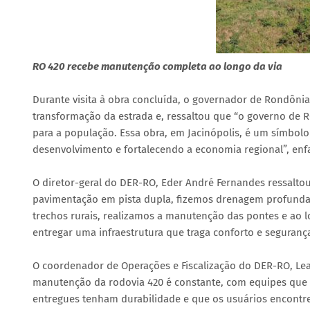
RO 420 recebe manutenção completa ao longo da via
Durante visita à obra concluída, o governador de Rondôni
transformação da estrada e, ressaltou que “o governo de RO
para a população. Essa obra, em Jacinópolis, é um símbo
desenvolvimento e fortalecendo a economia regional”, enfa
O diretor-geral do DER-RO, Eder André Fernandes ressalto
pavimentação em pista dupla, fizemos drenagem profunda, o
trechos rurais, realizamos a manutenção das pontes e ao l
entregar uma infraestrutura que traga conforto e segurança
O coordenador de Operações e Fiscalização do DER-RO, Lea
manutenção da rodovia 420 é constante, com equipes que 
entregues tenham durabilidade e que os usuários encontre