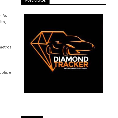
PUBLICIDADE
. As
lto,
metros
polis e