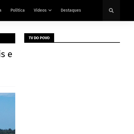
a
Política
Vídeos
Destaques
TV DO POVO
s e