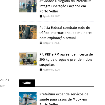
Atividade Delegada da Prefeitura
integra Operação Caçador em
Porto Velho
Agosto 03, 2026
Polícia Federal combate rede de
tráfico internacional de mulheres
para exploração sexual
Março 10, 2026
PF, PRF e PM apreendem cerca de
390 kg de drogas e prendem dois
suspeitos
Março 04, 2026
cou os
SAÚDE
É um
Prefeitura expande serviços de
saúde para casos de Mpox em
Porto Velho