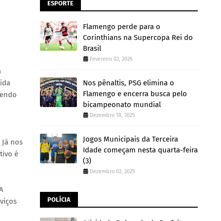
ESPORTE
Flamengo perde para o
Corinthians na Supercopa Rei do
Brasil
Fevereiro 02, 2026
a
Nos pênaltis, PSG elimina o
vida
Flamengo e encerra busca pelo
vendo
bicampeonato mundial
Dezembro 18, 2025
Jogos Municipais da Terceira
 Já nos
Idade começam nesta quarta-feira
tivo é
(3)
Dezembro 02, 2025
A
POLÍCIA
viços