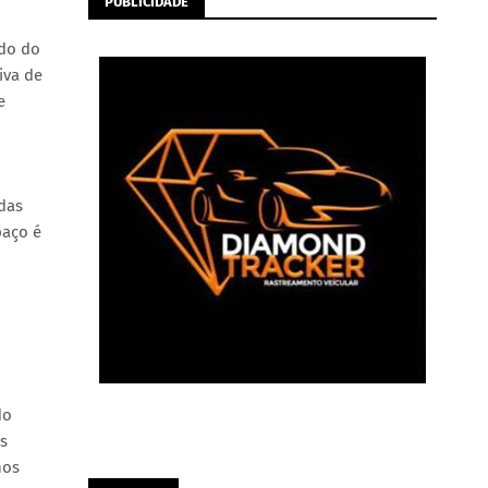
PUBLICIDADE
ado do
iva de
e
das
paço é
do
os
nos