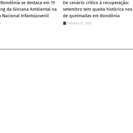
 Rondônia se destaca em 1º
De cenário crítico à recuperação:
ing da Gincana Ambiental na
setembro tem queda histórica nos
a Nacional Infantojuvenil
de queimadas em Rondônia
5
Outubro 07, 2025