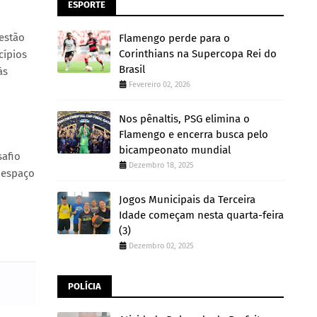
ESPORTE
estão
Flamengo perde para o
Corinthians na Supercopa Rei do
cípios
Brasil
às
Fevereiro 02, 2026
Nos pênaltis, PSG elimina o
Flamengo e encerra busca pelo
bicampeonato mundial
safio
Dezembro 18, 2025
 espaço
Jogos Municipais da Terceira
Idade começam nesta quarta-feira
(3)
Dezembro 02, 2025
POLÍCIA