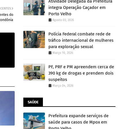
Atividade Delegada da Prefeitura
integra Operação Caçador em
ECENTES
Porto Velho
entes do
Rondônia
Agosto 03, 2026
Polícia Federal combate rede de
tráfico internacional de mulheres
para exploração sexual
Março 10, 2026
PF, PRF e PM apreendem cerca de
390 kg de drogas e prendem dois
suspeitos
Março 04, 2026
SAÚDE
Prefeitura expande serviços de
saúde para casos de Mpox em
Porto Velho