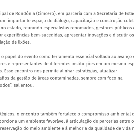
cipal de Rondônia (Cimcero), em parceria com a Secretaria de Est
um importante espaço de diálogo, capacitação e construção colet
 no estado, reunindo especialistas renomados, gestores públicos 
ar experiências bem-sucedidas, apresentar inovações e discutir os
ação de lixões.
 o papel do evento como ferramenta essencial voltada ao avanço 
stores e representantes de diferentes instituições em um mesmo es
s. Esse encontro nos permite alinhar estratégias, atualizar
safios da gestão de áreas contaminadas, sempre com foco na
odos”, salientou.
atégicos, o encontro também fortalece o compromisso ambiental 
oporciona um ambiente favorável à articulação de parcerias entre 
 preservação do meio ambiente e à melhoria da qualidade de vida 