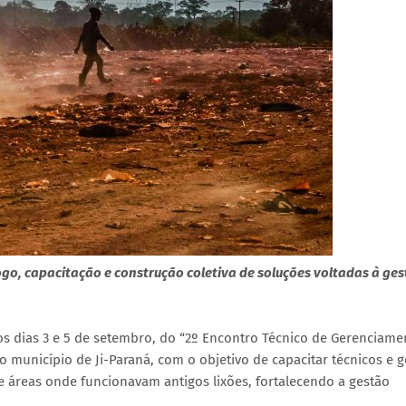
go, capacitação e construção coletiva de soluções voltadas à ge
os dias 3 e 5 de setembro, do “2º Encontro Técnico de Gerenciame
município de Ji-Paraná, com o objetivo de capacitar técnicos e g
 áreas onde funcionavam antigos lixões, fortalecendo a gestão