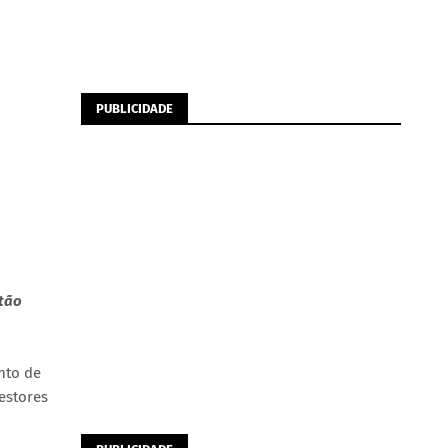
PUBLICIDADE
stão
nto de
estores