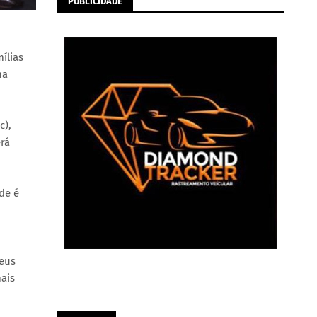
PUBLICIDADE
ílias
na
c),
erá
de é
seus
ais