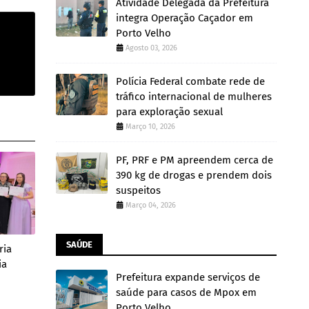
Atividade Delegada da Prefeitura
integra Operação Caçador em
Porto Velho
Agosto 03, 2026
Polícia Federal combate rede de
tráfico internacional de mulheres
para exploração sexual
Março 10, 2026
PF, PRF e PM apreendem cerca de
390 kg de drogas e prendem dois
suspeitos
Março 04, 2026
SAÚDE
ria
ia
Prefeitura expande serviços de
saúde para casos de Mpox em
Porto Velho