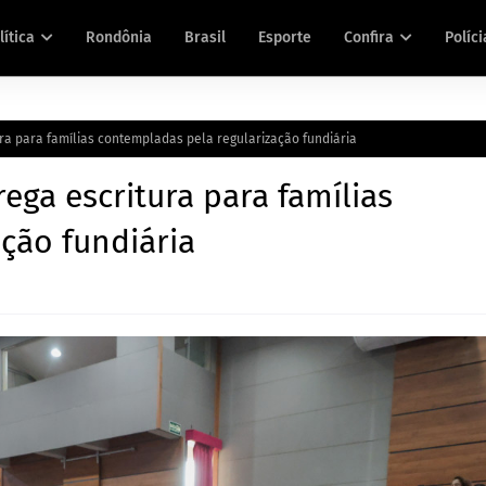
lítica
Rondônia
Brasil
Esporte
Confira
Políci
ura para famílias contempladas pela regularização fundiária
rega escritura para famílias
ção fundiária