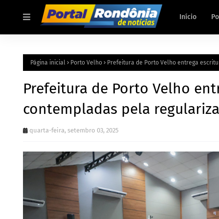
Início
Po
Página inicial
Porto Velho
Prefeitura de Porto Velho entrega escrit
Prefeitura de Porto Velho ent
contempladas pela regulariza
quarta-feira, setembro 03, 2025