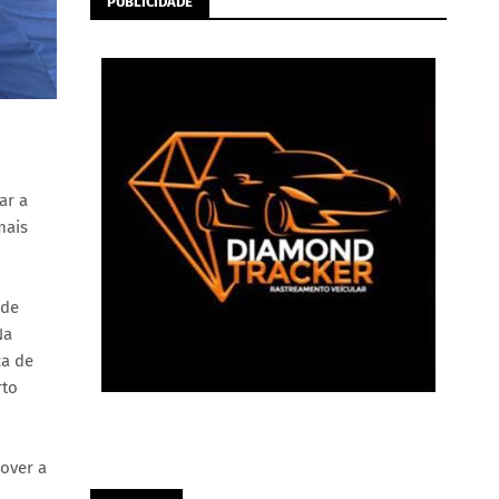
PUBLICIDADE
ar a
mais
 de
Na
ca de
rto
over a