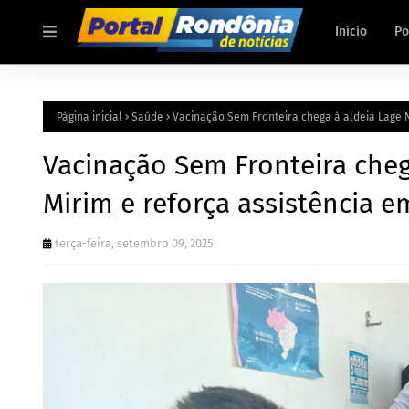
Início
Po
Página inicial
Saúde
Vacinação Sem Fronteira chega à aldeia Lage 
Vacinação Sem Fronteira cheg
Mirim e reforça assistência 
terça-feira, setembro 09, 2025