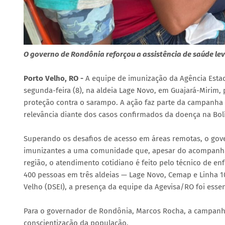
O governo de Rondônia reforçou a assistência de saúde le
Porto Velho, RO -
A equipe de imunização da Agência Esta
segunda-feira (8), na aldeia Lage Novo, em Guajará-Mirim, 
proteção contra o sarampo. A ação faz parte da campanha
relevância diante dos casos confirmados da doença na Bolí
Superando os desafios de acesso em áreas remotas, o gove
imunizantes a uma comunidade que, apesar do acompanha
região, o atendimento cotidiano é feito pelo técnico de 
400 pessoas em três aldeias — Lage Novo, Cemap e Linha 1
Velho (DSEI), a presença da equipe da Agevisa/RO foi esse
Para o governador de Rondônia, Marcos Rocha, a campanha
conscientização da população.