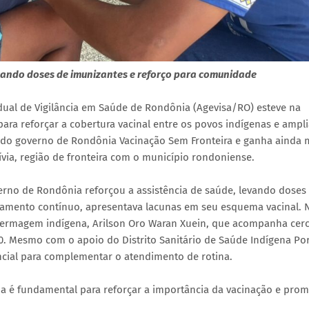
vando doses de imunizantes e reforço para comunidade
dual de Vigilância em Saúde de Rondônia (Agevisa/RO) esteve na
para reforçar a cobertura vacinal entre os povos indígenas e ampli
 do governo de Rondônia Vacinação Sem Fronteira e ganha ainda 
via, região de fronteira com o município rondoniense.
rno de Rondônia reforçou a assistência de saúde, levando doses
mento contínuo, apresentava lacunas em seu esquema vacinal. 
enfermagem indígena, Arilson Oro Waran Xuein, que acompanha cer
0. Mesmo com o apoio do Distrito Sanitário de Saúde Indígena Po
ncial para complementar o atendimento de rotina.
 é fundamental para reforçar a importância da vacinação e prom