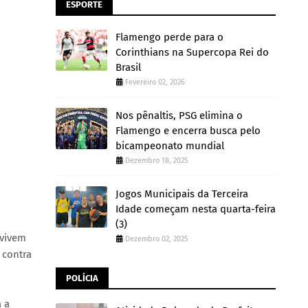
ESPORTE
Flamengo perde para o
Corinthians na Supercopa Rei do
Brasil
Fevereiro 02, 2026
Nos pênaltis, PSG elimina o
Flamengo e encerra busca pelo
bicampeonato mundial
Dezembro 18, 2025
Jogos Municipais da Terceira
Idade começam nesta quarta-feira
(3)
 vivem
Dezembro 02, 2025
 contra
POLÍCIA
 a