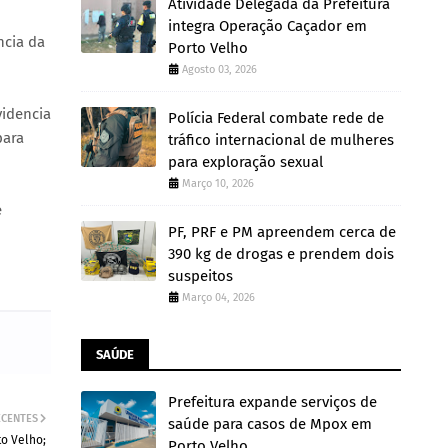
Atividade Delegada da Prefeitura
integra Operação Caçador em
ncia da
Porto Velho
Agosto 03, 2026
videncia
Polícia Federal combate rede de
para
tráfico internacional de mulheres
para exploração sexual
Março 10, 2026
e
PF, PRF e PM apreendem cerca de
390 kg de drogas e prendem dois
suspeitos
Março 04, 2026
SAÚDE
Prefeitura expande serviços de
ECENTES
saúde para casos de Mpox em
to Velho;
Porto Velho