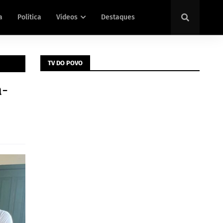
a
Política
Vídeos
Destaques
TV DO POVO
á-