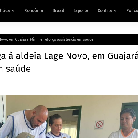
lítica
Rondônia
Brasil
Esporte
Confira
Políci
Novo, em Guajará-Mirim e reforça assistência em saúde
a à aldeia Lage Novo, em Guajar
em saúde