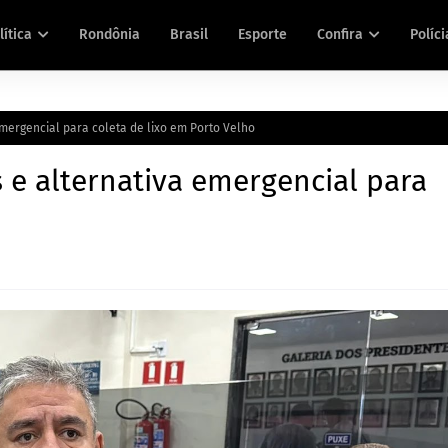
lítica
Rondônia
Brasil
Esporte
Confira
Políci
mergencial para coleta de lixo em Porto Velho
 e alternativa emergencial para