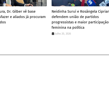
ra, Dr. Gilber vê base
Neidinha Suruí e Rosângela Cipria
sfazer e aliados já procuram
defendem união de partidos
ados
progressistas e maior participação
feminina na política
Julho 20, 2026