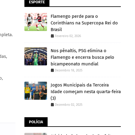
ESPORTE
Flamengo perde para o
Corinthians na Supercopa Rei do
Brasil
mpleta.
Fevereiro 02, 2026
Nos pênaltis, PSG elimina o
das,
Flamengo e encerra busca pelo
bicampeonato mundial
Dezembro 18, 2025
o,
Jogos Municipais da Terceira
Idade começam nesta quarta-feira
(3)
Dezembro 02, 2025
POLÍCIA