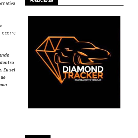
PUBLICIDADE
ernativa
e
o ocorre
bendo
 dentro
. Eu sei
que
 uma