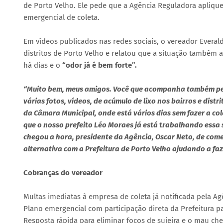
de Porto Velho. Ele pede que a Agência Reguladora aplique
emergencial de coleta.
Em vídeos publicados nas redes sociais, o vereador Everal
distritos de Porto Velho e relatou que a situação também 
há dias e o
“odor já é bem forte”.
“Muito bem, meus amigos. Você que acompanha também pela
várias fotos, vídeos, de acúmulo de lixo nos bairros e dist
da Câmara Municipal, onde está vários dias sem fazer a col
que o nosso prefeito Léo Moraes já está trabalhando essa 
chegou a hora, presidente da Agência, Oscar Neto, de co
alternativa com a Prefeitura de Porto Velho ajudando a faze
Cobranças do vereador
Multas imediatas à empresa de coleta já notificada pela A
Plano emergencial com participação direta da Prefeitura pa
Resposta rápida para eliminar focos de sujeira e o mau che