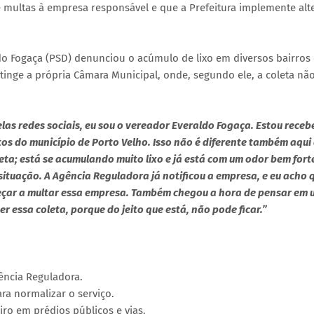
 multas à empresa responsável e que a Prefeitura implemente alt
do Fogaça (PSD) denunciou o acúmulo de lixo em diversos bairros 
atinge a própria Câmara Municipal, onde, segundo ele, a coleta nã
s redes sociais, eu sou o vereador Everaldo Fogaça. Estou rece
ritos do município de Porto Velho. Isso não é diferente também aqui
eta; está se acumulando muito lixo e já está com um odor bem forte
situação. A Agência Reguladora já notificou a empresa, e eu acho 
meçar a multar essa empresa. Também chegou a hora de pensar em
r essa coleta, porque do jeito que está, não pode ficar.”
gência Reguladora.
ra normalizar o serviço.
iro em prédios públicos e vias.