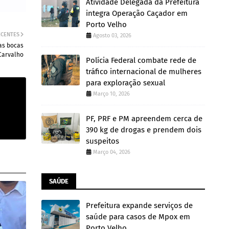
Atividade Delegada da Prefeitura
integra Operação Caçador em
Porto Velho
ECENTES
Agosto 03, 2026
das bocas
Carvalho
Polícia Federal combate rede de
tráfico internacional de mulheres
para exploração sexual
Março 10, 2026
PF, PRF e PM apreendem cerca de
390 kg de drogas e prendem dois
suspeitos
Março 04, 2026
SAÚDE
Prefeitura expande serviços de
saúde para casos de Mpox em
Porto Velho