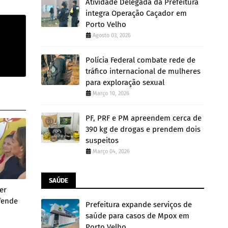
Atividade Delegada da Prefeitura
integra Operação Caçador em
Porto Velho
Agosto 03, 2026
Polícia Federal combate rede de
tráfico internacional de mulheres
para exploração sexual
Março 10, 2026
PF, PRF e PM apreendem cerca de
390 kg de drogas e prendem dois
suspeitos
Março 04, 2026
SAÚDE
er
fende
Prefeitura expande serviços de
r
saúde para casos de Mpox em
Porto Velho