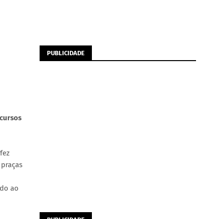
PUBLICIDADE
ecursos
fez
 praças
ado ao