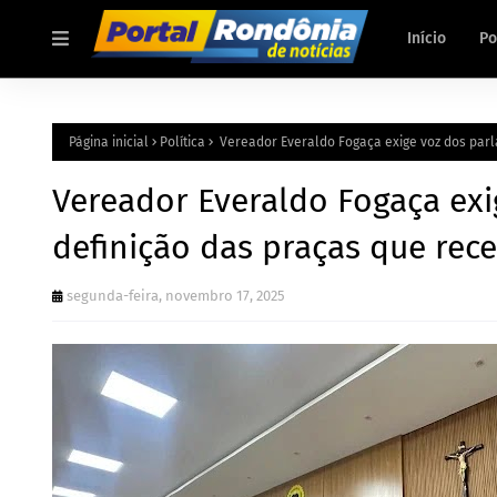
Início
Po
Página inicial
Política
Vereador Everaldo Fogaça exige voz dos par
Vereador Everaldo Fogaça ex
definição das praças que rec
segunda-feira, novembro 17, 2025