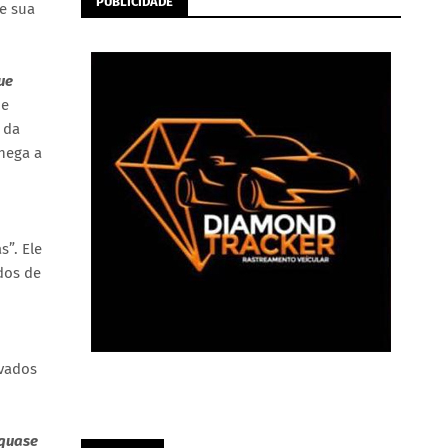
PUBLICIDADE
e sua
ue
ue
 da
chega a
”. Ele
dos de
ovados
 quase