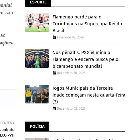
ESPORTE
monial
missão
Flamengo perde para o
Corinthians na Supercopa Rei do
Brasil
 ao
Fevereiro 02, 2026
ações.
Nos pênaltis, PSG elimina o
Flamengo e encerra busca pelo
bicampeonato mundial
Dezembro 18, 2025
Jogos Municipais da Terceira
Idade começam nesta quarta-feira
(3)
Dezembro 02, 2025
ECENTES
POLÍCIA
 contrato
 ECO PVH