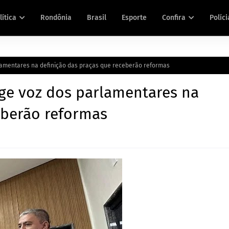
lítica
Rondônia
Brasil
Esporte
Confira
Políci
lamentares na definição das praças que receberão reformas
ige voz dos parlamentares na
eberão reformas