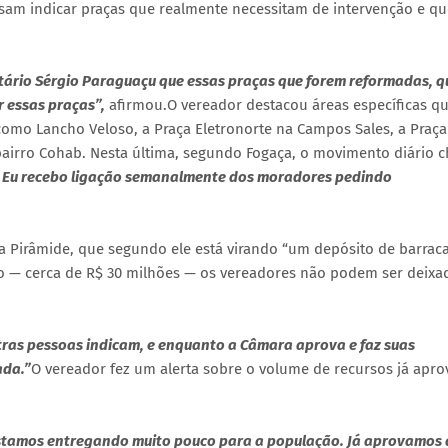
am indicar praças que realmente necessitam de intervenção e qu
etário Sérgio Paraguaçu que essas praças que forem reformadas, q
 essas praças”,
afirmou.O vereador destacou áreas específicas q
como Lancho Veloso, a Praça Eletronorte na Campos Sales, a Praça
 bairro Cohab. Nesta última, segundo Fogaça, o movimento diário 
e. Eu recebo ligação semanalmente dos moradores pedindo
 Pirâmide, que segundo ele está virando “um depósito de barracas
sto — cerca de R$ 30 milhões — os vereadores não podem ser deixa
tras pessoas indicam, e enquanto a Câmara aprova e faz suas
ada.”
O vereador fez um alerta sobre o volume de recursos já apr
estamos entregando muito pouco para a população. Já aprovamos