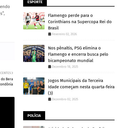
ESPORTE
etendo
s”,
Flamengo perde para o
Corinthians na Supercopa Rei do
Brasil
Fevereiro 02, 2026
Nos pênaltis, PSG elimina o
Flamengo e encerra busca pelo
bicampeonato mundial
Dezembro 18, 2025
ECENTES
 do Bera
Jogos Municipais da Terceira
Rondônia
Idade começam nesta quarta-feira
(3)
Dezembro 02, 2025
POLÍCIA