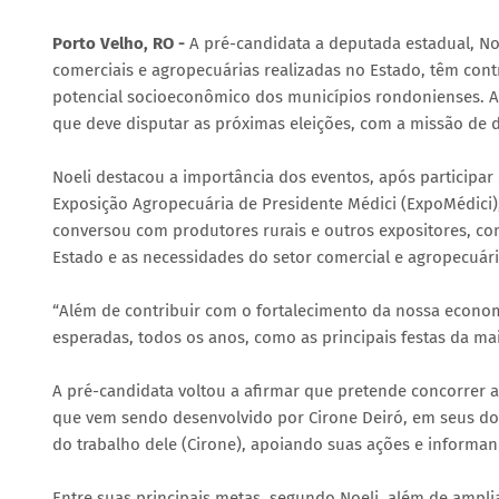
Porto Velho, RO -
A pré-candidata a deputada estadual, No
comerciais e agropecuárias realizadas no Estado, têm cont
potencial socioeconômico dos municípios rondonienses. Apo
que deve disputar as próximas eleições, com a missão de 
Noeli destacou a importância dos eventos, após participar
Exposição Agropecuária de Presidente Médici (ExpoMédici), 
conversou com produtores rurais e outros expositores, co
Estado e as necessidades do setor comercial e agropecuári
“Além de contribuir com o fortalecimento da nossa econom
esperadas, todos os anos, como as principais festas da maio
A pré-candidata voltou a afirmar que pretende concorrer 
que vem sendo desenvolvido por Cirone Deiró, em seus doi
do trabalho dele (Cirone), apoiando suas ações e informa
Entre suas principais metas, segundo Noeli, além de ampli