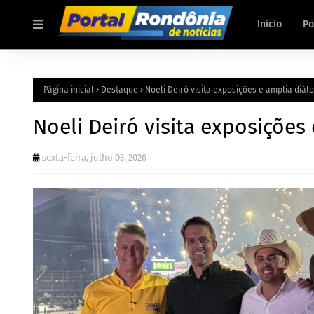
Início
Po
Página inicial
Destaque
Noeli Deiró visita exposições e amplia diá
Noeli Deiró visita exposiçõe
sexta-feira, julho 03, 2026