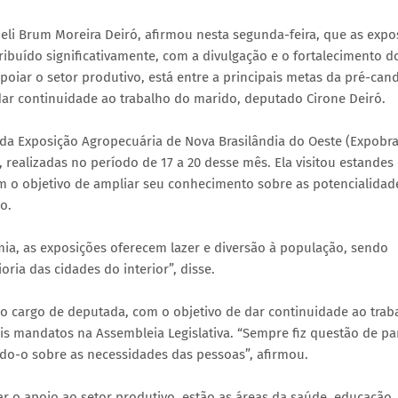
eli Brum Moreira Deiró, afirmou nesta segunda-feira, que as expo
ribuído significativamente, com a divulgação e o fortalecimento d
iar o setor produtivo, está entre a principais metas da pré-cand
dar continuidade ao trabalho do marido, deputado Cirone Deiró.
 da Exposição Agropecuária de Nova Brasilândia do Oeste (Expobra
realizadas no período de 17 a 20 desse mês. Ela visitou estandes
m o objetivo de ampliar seu conhecimento sobre as potencialidad
o.
ia, as exposições oferecem lazer e diversão à população, sendo
ria das cidades do interior”, disse.
ao cargo de deputada, com o objetivo de dar continuidade ao trab
s mandatos na Assembleia Legislativa. “Sempre fiz questão de par
ndo-o sobre as necessidades das pessoas”, afirmou.
ar o apoio ao setor produtivo, estão as áreas da saúde, educação,