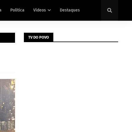
a
Política
Vídeos
Destaques
TV DO POVO
s