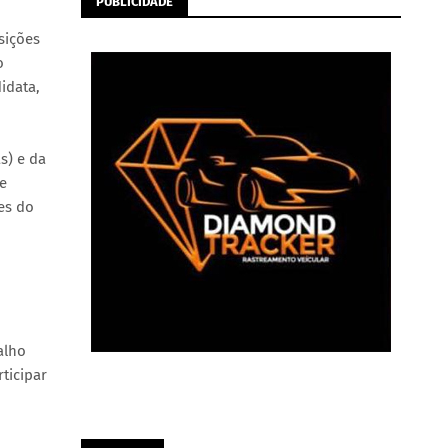
PUBLICIDADE
sições
o
idata,
s) e da
 e
es do
alho
ticipar