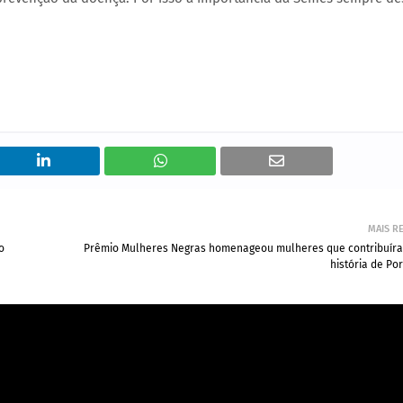
MAIS R
o
Prêmio Mulheres Negras homenageou mulheres que contribuír
história de Po