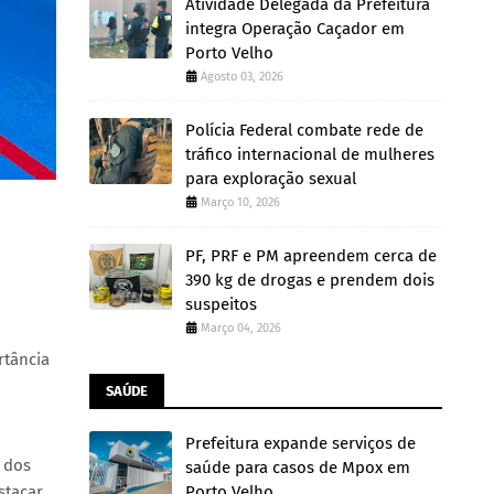
Atividade Delegada da Prefeitura
integra Operação Caçador em
Porto Velho
Agosto 03, 2026
Polícia Federal combate rede de
tráfico internacional de mulheres
para exploração sexual
Março 10, 2026
PF, PRF e PM apreendem cerca de
390 kg de drogas e prendem dois
suspeitos
Março 04, 2026
rtância
SAÚDE
Prefeitura expande serviços de
 dos
saúde para casos de Mpox em
stacar
Porto Velho