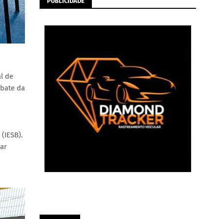
PUBLICIDADE
l de
mbate da
(IESB).
ar