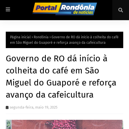
Página inicial
Rondônia
Governo de RO dá início à colheita do café
em São Miguel do Guaporé e reforça avanço da cafeicultura
Governo de RO dá início à
colheita do café em São
Miguel do Guaporé e reforça
avanço da cafeicultura
segunda-feira, maio 19, 2025