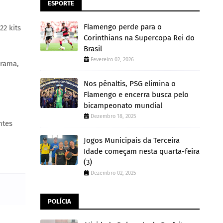
ESPORTE
Flamengo perde para o
22 kits
Corinthians na Supercopa Rei do
Brasil
Fevereiro 02, 2026
grama,
Nos pênaltis, PSG elimina o
Flamengo e encerra busca pelo
bicampeonato mundial
Dezembro 18, 2025
ntes
Jogos Municipais da Terceira
Idade começam nesta quarta-feira
(3)
Dezembro 02, 2025
POLÍCIA