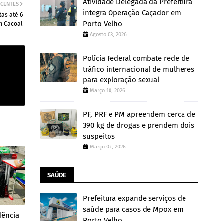
Atividade Delegada da Prefeitura
ECENTES
integra Operação Caçador em
tas até 6
Porto Velho
m Cacoal
Agosto 03, 2026
Polícia Federal combate rede de
tráfico internacional de mulheres
para exploração sexual
Março 10, 2026
PF, PRF e PM apreendem cerca de
390 kg de drogas e prendem dois
suspeitos
Março 04, 2026
SAÚDE
Prefeitura expande serviços de
saúde para casos de Mpox em
dência
Porto Velho