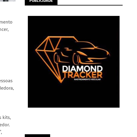
PUBLICIDADE
imento
ncer,
essoas
dedora,
 kits,
edor.
”,