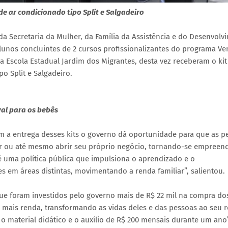
de ar condicionado tipo Split e Salgadeiro
da Secretaria da Mulher, da Família da Assistência e do Desenvolv
 alunos concluintes de 2 cursos profissionalizantes do programa Ve
na Escola Estadual Jardim dos Migrantes, desta vez receberam o kit
o Split e Salgadeiro.
val para os bebês
 a entrega desses kits o governo dá oportunidade para que as p
r ou até mesmo abrir seu próprio negócio, tornando-se empreen
 uma política pública que impulsiona o aprendizado e o
em áreas distintas, movimentando a renda familiar”, salientou.
ue foram investidos pelo governo mais de R$ 22 mil na compra dos
 mais renda, transformando as vidas deles e das pessoas ao seu r
o material didático e o auxílio de R$ 200 mensais durante um ano