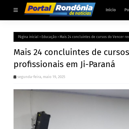
Início
Po
Página inicial
Educação
Mais 24 concluintes de cursos do Vencer re
Mais 24 concluintes de curso
profissionais em Ji-Paraná
segunda-feira, maio 19, 2025