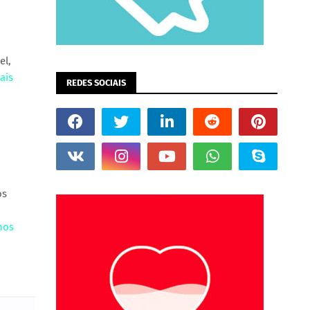
el,
ais
REDES SOCIAIS
os
nos