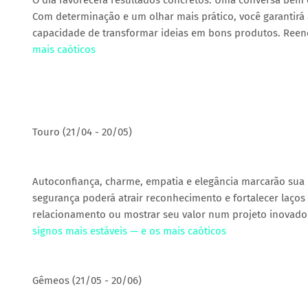
O dia favorecerá resultados concretos. Uma conversa bem 
Com determinação e um olhar mais prático, você garantirá 
capacidade de transformar ideias em bons produtos. Reenc
mais caóticos
Touro (21/04 - 20/05)
Autoconfiança, charme, empatia e elegância marcarão sua 
segurança poderá atrair reconhecimento e fortalecer laço
relacionamento ou mostrar seu valor num projeto inovado
signos mais estáveis — e os mais caóticos
Gêmeos (21/05 - 20/06)