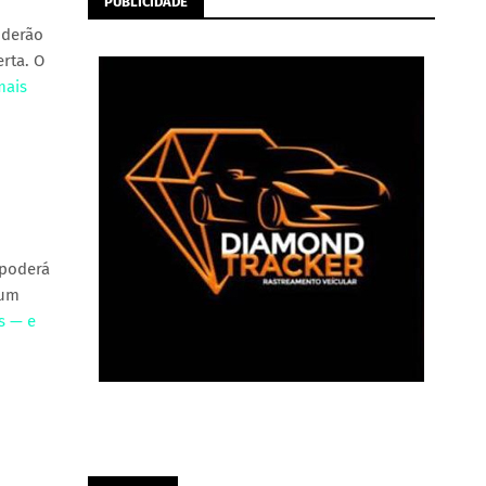
PUBLICIDADE
oderão
rta. O
mais
 poderá
 um
s — e