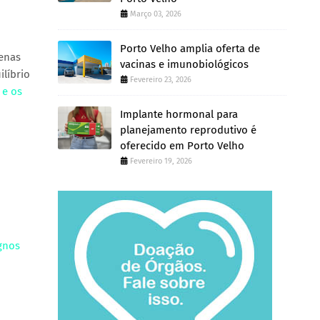
Março 03, 2026
Porto Velho amplia oferta de
uenas
vacinas e imunobiológicos
líbrio
Fevereiro 23, 2026
 e os
Implante hormonal para
planejamento reprodutivo é
oferecido em Porto Velho
Fevereiro 19, 2026
ignos