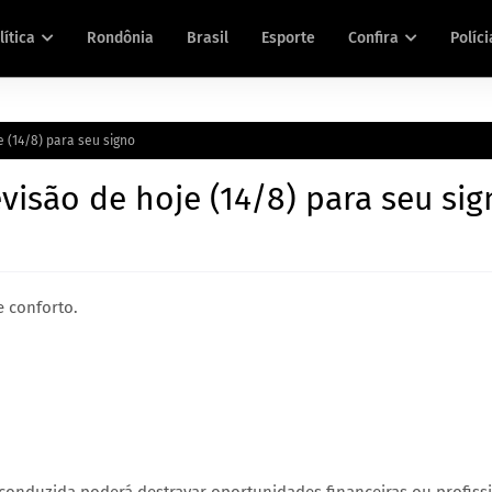
lítica
Rondônia
Brasil
Esporte
Confira
Políci
e (14/8) para seu signo
visão de hoje (14/8) para seu si
e conforto.