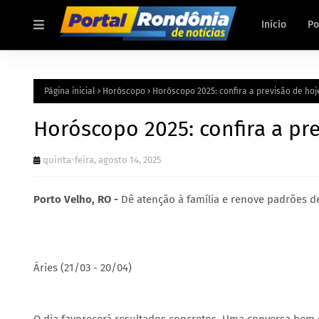
Início
Po
Página inicial
Horóscopo
Horóscopo 2025: confira a previsão de hoj
Horóscopo 2025: confira a pre
quinta-feira, agosto 14, 2025
Porto Velho, RO -
Dê atenção à família e renove padrões d
Áries (21/03 - 20/04)