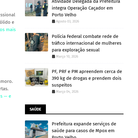
Atividade Delegada da Prefeitura
integra Operação Caçador em
issional
Porto Velho
ólido e
Agosto 03, 2026
 os mais
Polícia Federal combate rede de
tráfico internacional de mulheres
para exploração sexual
Março 10, 2026
PF, PRF e PM apreendem cerca de
390 kg de drogas e prendem dois
amoro.
suspeitos
rtas.
Março 04, 2026
is — e
SAÚDE
Prefeitura expande serviços de
saúde para casos de Mpox em
Porto Velho