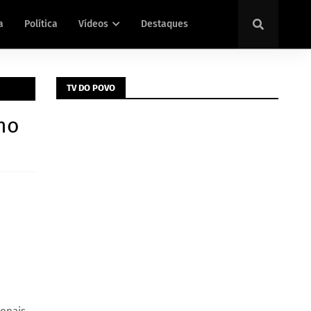
a
Política
Vídeos
Destaques
TV DO POVO
gno