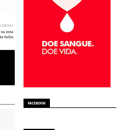
ECENTES
 na zona
rto Velho
FACEBOOK