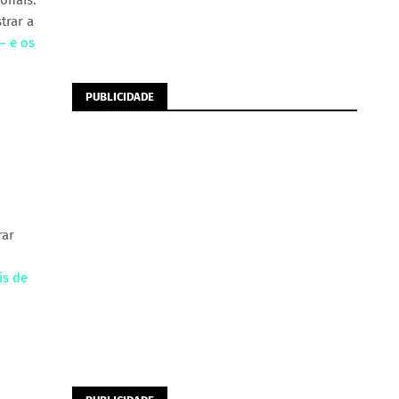
onais.
trar a
— e os
PUBLICIDADE
rar
is de