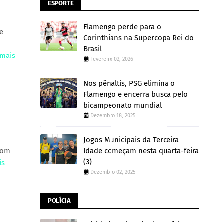
ESPORTE
Flamengo perde para o
 e
Corinthians na Supercopa Rei do
Brasil
 mais
Fevereiro 02, 2026
Nos pênaltis, PSG elimina o
Flamengo e encerra busca pelo
bicampeonato mundial
Dezembro 18, 2025
Jogos Municipais da Terceira
com
Idade começam nesta quarta-feira
(3)
is
Dezembro 02, 2025
POLÍCIA